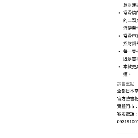
元大商
悠遊付
意財運
玉山商
常滑燒
台新國
Google Pa
的二頭
台灣樂
ATM付款
流傳至
常滑市
招財貓
運送方式
每一隻
既是吉
全家取貨
本款更
每筆NT$6
適。
付款後全
銷售重點
每筆NT$6
全部日本當
7-11取貨
官方臉書
實體門市：
每筆NT$6
客服電話 : 
付款後7-1
0931910
每筆NT$6