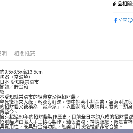
宅配
商品相關分
每筆NT$1
依角色圖
分享
⛩️和風開
撲滿貯金
🎌日本製
說明
相關推薦
依商品系
9.5x8.5x高13.5cm
陶器（常滑燒）
日本 愛知縣常滑市
擺飾／貯金箱
紹
本愛知縣常滑市的經典常滑燒招財貓，
舉象徵招來人緣、客源與好運，懷中抱著小判金幣，寓意財運與
的招財貓又被稱為「常滑系」，以圓潤的大眼睛與可愛的二頭身
傳至今。
擁有超過80年的招財貓製作歷史，目前全日本約八成的招財貓
招財貓均由職人手工精心製作，釉色溫潤、神情細緻，既是吉祥
具實用性，兼具貯金箱功能，無論自用或送禮都非常合適。