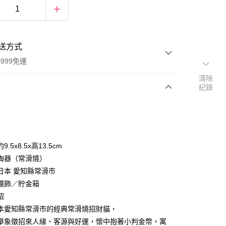
送方式
999免運
清除
紀錄
次付款
期付款
0 利率 每期
NT$226
21家銀行
.5x8.5x高13.5cm
庫商業銀行
第一商業銀行
陶器（常滑燒）
付款
業銀行
彰化商業銀行
日本 愛知縣常滑市
業儲蓄銀行
台北富邦商業銀行
擺飾／貯金箱
華商業銀行
兆豐國際商業銀行
紹
小企業銀行
台中商業銀行
本愛知縣常滑市的經典常滑燒招財貓，
台灣）商業銀行
華泰商業銀行
業銀行
遠東國際商業銀行
舉象徵招來人緣、客源與好運，懷中抱著小判金幣，寓