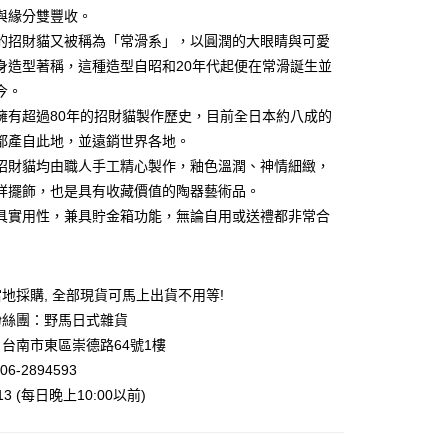
業銀行
永豐商業銀行
與緣分雙豐收。
業銀行
星展（台灣）商業銀行
的招財貓又被稱為「常滑系」，以圓潤的大眼睛與可愛
際商業銀行
中國信託商業銀行
y
身造型著稱，這種造型自昭和20年代起便在常滑誕生並
天信用卡公司
今。
擁有超過80年的招財貓製作歷史，目前全日本約八成的
都產自此地，並遠銷世界各地。
招財貓均由職人手工精心製作，釉色溫潤、神情細緻，
祥擺飾，也是具有收藏價值的陶器藝術品。
付款
具實用性，兼具貯金箱功能，無論自用或送禮都非常合
5，滿NT$999(含以上)免運費
家取貨
5，滿NT$999(含以上)免運費
地採購, 全部現貨可馬上出貨不用等!
付款
粉絲團：野馬日式雜貨
台南市東區崇德路64號1樓
5，滿NT$999(含以上)免運費
06-2894593
1取貨
013 (每日晚上10:00以前)
5，滿NT$999(含以上)免運費