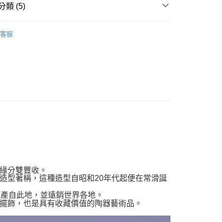
類 (5)
00，滿NT$999(含以上)免運費
案
❤金運招財貓
客服
運擺飾裝飾
招財貓擺飾
箱
專區
列
日本常滑燒擺飾
緣分雙豐收。
造型著稱，這種造型自昭和20年代起便在常滑誕
都產自此地，並遠銷世界各地。
擺飾，也是具有收藏價值的陶器藝術品。