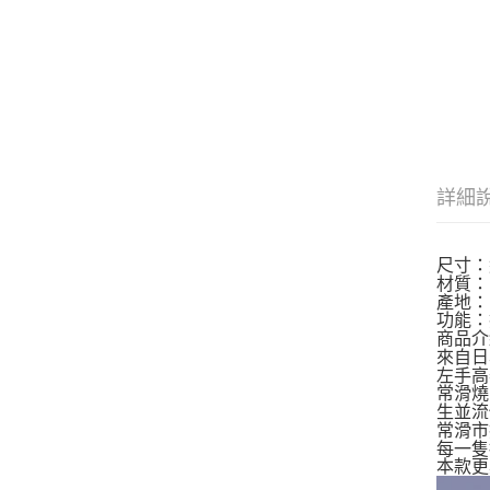
詳細
尺寸：約
材質：
產地：
功能：
商品介
來自日
左手高
常滑燒
生並流
常滑市
每一隻
本款更