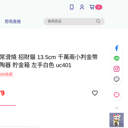
0
野馬推推
常滑燒 招財貓 13.5cm 千萬兩小判金幣
陶器 貯金箱 左手白色 uc401
999免運
79