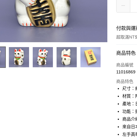
付款與運
超取滿NT$
付款方式
商品特色
信用卡一
商品編號
11016869
信用卡分
商品特色
3 期 
尺寸：約9
合作金
材質：
超商取貨
華南商
產地：
LINE Pay
上海商
功能：
國泰世
商品介
Apple Pay
臺灣中
來自日
匯豐（
街口支付
聯邦商
左手高