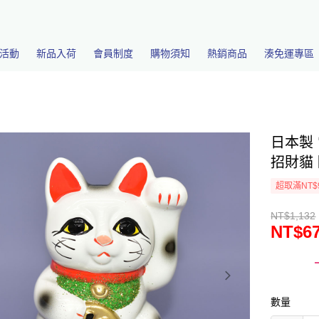
活動
新品入荷
會員制度
購物須知
熱銷商品
湊免運專區
日本製 
招財貓 
超取滿NT$
NT$1,132
NT$6
數量