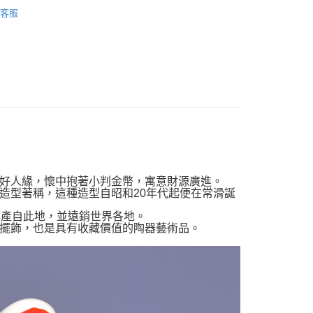
案
❤金運招財貓
客服
00，滿NT$999(含以上)免運費
運擺飾裝飾
招財貓擺飾
箱
專區
列
日本常滑燒擺飾
好人緣，懷中抱著小判金幣，寓意財源廣進。
造型著稱，這種造型自昭和20年代起便在常滑誕
都產自此地，並遠銷世界各地。
擺飾，也是具有收藏價值的陶器藝術品。