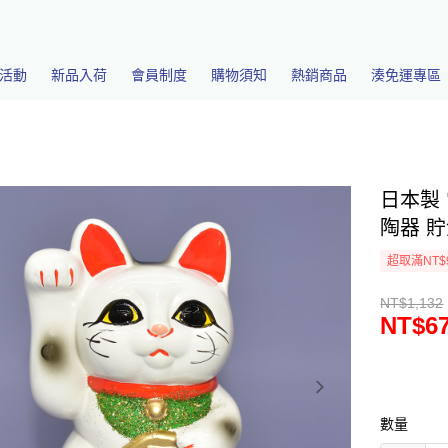
活動
新品入荷
會員制度
購物須知
熱銷商品
湊免運專區
日本製 
陶器 貯
超取滿NT$
NT$1,132
NT$6
數量