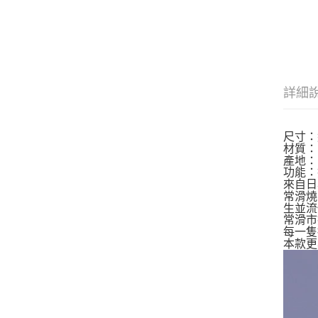
詳細
尺寸：約
材質：
產地：
功能：
來自日
常滑燒
生並流
常滑市
每一隻
本款更