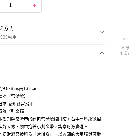
送方式
999免運
清除
紀錄
次付款
期付款
0 利率 每期
NT$226
21家銀行
.5x8.5x高13.5cm
庫商業銀行
第一商業銀行
陶器（常滑燒）
付款
業銀行
彰化商業銀行
日本 愛知縣常滑市
業儲蓄銀行
台北富邦商業銀行
擺飾／貯金箱
華商業銀行
兆豐國際商業銀行
本愛知縣常滑市的經典常滑燒招財貓，右手高舉象徵招
小企業銀行
台中商業銀行
與好人緣，懷中抱著小判金幣，寓意財源廣進。
台灣）商業銀行
華泰商業銀行
業銀行
遠東國際商業銀行
的招財貓又被稱為「常滑系」，以圓潤的大眼睛與可愛