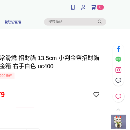
0
野馬推推
常滑燒 招財貓 13.5cm 小判金幣招財貓
金箱 右手白色 uc400
999免運
79