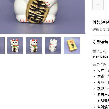
付款與運
超取滿NT$
付款方式
商品特色
信用卡一
商品編號
11016868
信用卡分
商品特色
3 期 
尺寸：約9
合作金
材質：
超商取貨
華南商
產地：
LINE Pay
上海商
功能：
國泰世
來自日
Apple Pay
臺灣中
來財運
匯豐（
街口支付
聯邦商
常滑燒