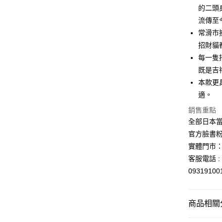
元大商
悠遊付
的二頭
玉山商
流傳至
台新國
Google Pa
常滑市
台灣樂
ATM付款
招財貓
每一隻
既是吉
運送方式
本款更
適。
全家取貨
每筆NT$6
銷售重點
全部日本當
付款後全
官方臉書
每筆NT$6
實體門市：
7-11取貨
客服電話 : 
0931910
每筆NT$6
付款後7-1
商品相關分
每筆NT$6