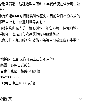
業銀行
永豐商業銀行
身造型著稱，這種造型自昭和20年代起便在常滑誕生並
業銀行
星展（台灣）商業銀行
今。
際商業銀行
中國信託商業銀行
y
擁有超過80年的招財貓製作歷史，目前全日本約八成的
天信用卡公司
都產自此地，並遠銷世界各地。
招財貓均由職人手工精心製作，釉色溫潤、神情細緻，
祥擺飾，也是具有收藏價值的陶器藝術品。
具實用性，兼具貯金箱功能，無論自用或送禮都非常合
付款
5，滿NT$999(含以上)免運費
地採購, 全部現貨可馬上出貨不用等!
家取貨
粉絲團：野馬日式雜貨
5，滿NT$999(含以上)免運費
台南市東區崇德路64號1樓
付款
06-2894593
013 (每日晚上10:00以前)
5，滿NT$999(含以上)免運費
1取貨
類 (5)
5，滿NT$999(含以上)免運費