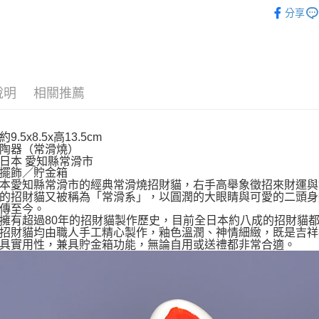
宅配
依角色圖
分享
每筆NT$1
⛩️和風開
撲滿貯金
🎌日本製
說明
相關推薦
依商品系
9.5x8.5x高13.5cm
陶器（常滑燒）
日本 愛知縣常滑市
擺飾／貯金箱
本愛知縣常滑市的經典常滑燒招財貓，右手高舉象徵招來財運與
的招財貓又被稱為「常滑系」，以圓潤的大眼睛與可愛的二頭身
傳至今。
擁有超過80年的招財貓製作歷史，目前全日本約八成的招財貓
招財貓均由職人手工精心製作，釉色溫潤、神情細緻，既是吉祥
具實用性，兼具貯金箱功能，無論自用或送禮都非常合適。