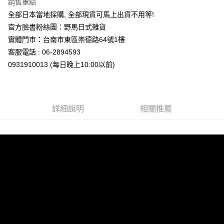
銷售重點
7-11取貨付款
全部日本當地採購, 全部現貨可馬上出貨不用等!
每筆NT$65，滿NT$999(含以上)免運費
官方臉書粉絲團：野馬日式雜貨
付款後7-11取貨
實體門市：台南市東區崇德路64號1樓
每筆NT$65，滿NT$999(含以上)免運費
客服電話 : 06-2894593
0931910013 (每日晚上10:00以前)
宅配
每筆NT$100，滿NT$999(含以上)免運費
詳細說明
相關推薦