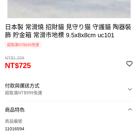
日本製 常滑燒 招財貓 見守り猫 守護貓 陶器裝
飾 貯金箱 常滑市地標 9.5x8x8cm uc101
超取滿NT$999免運
NT$1,208
NT$725
付款與運送方式
超取滿NT$999免運
付款方式
商品特色
信用卡一次付款
商品編號
信用卡分期付款
11016594
3 期 0 利率 每期
NT$241
21家銀行