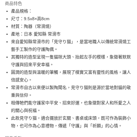
商品特色
合作金庫商業銀行
第一商業銀行
超商取貨付款
產品規格：
華南商業銀行
彰化商業銀行
尺寸：9.5x8×高8cm
LINE Pay
上海商業儲蓄銀行
台北富邦商業銀行
國泰世華商業銀行
兆豐國際商業銀行
材質：陶器（常滑燒）
Apple Pay
臺灣中小企業銀行
台中商業銀行
產地：日本 愛知縣 常滑市
匯豐（台灣）商業銀行
華泰商業銀行
來自愛知縣常滑市的「見守り猫」，是當地職人以傳統常滑燒工
街口支付
聯邦商業銀行
遠東國際商業銀行
藝手工製作的守護陶偶。
元大商業銀行
永豐商業銀行
悠遊付
其獨特的造型呈現一隻貓咪大頭、抬起左手的模樣，象徵著默默
玉山商業銀行
星展（台灣）商業銀行
守護與招來平安幸福。
台新國際商業銀行
中國信託商業銀行
Google Pay
台灣樂天信用卡公司
圓潤的造型與溫暖的筆觸，展現了樸實又富有靈性的風格，讓人
ATM付款
倍感安心。
常滑市自古以來便以製陶聞名，見守り猫則是源於當地對貓的敬
運送方式
重與信仰。
全家取貨付款
相傳牠們能守護家中平安、招來好運，也象徵對家人和所愛之人
每筆NT$65，滿NT$999(含以上)免運費
的關心與祝福。
此款見守り猫，適合擺放於玄關、書桌或床頭，既可作為裝飾小
付款後全家取貨
物，也可作為心意禮物，傳遞「守護」與「祈願」的心情。
每筆NT$65，滿NT$999(含以上)免運費