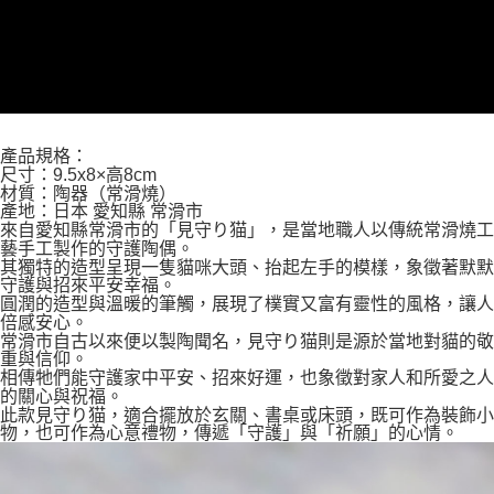
產品規格：
尺寸：9.5x8×高8cm
材質：陶器（常滑燒）
產地：日本 愛知縣 常滑市
來自愛知縣常滑市的「見守り猫」，是當地職人以傳統常滑燒工
藝手工製作的守護陶偶。
其獨特的造型呈現一隻貓咪大頭、抬起左手的模樣，象徵著默默
守護與招來平安幸福。
圓潤的造型與溫暖的筆觸，展現了樸實又富有靈性的風格，讓人
倍感安心。
常滑市自古以來便以製陶聞名，見守り猫則是源於當地對貓的敬
重與信仰。
相傳牠們能守護家中平安、招來好運，也象徵對家人和所愛之人
的關心與祝福。
此款見守り猫，適合擺放於玄關、書桌或床頭，既可作為裝飾小
物，也可作為心意禮物，傳遞「守護」與「祈願」的心情。