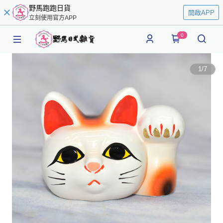
野馬跑跑日貨
開啟APP
立刻使用官方APP
0
1
/
7