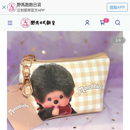
野馬跑跑日貨
開啟APP
立刻使用官方APP
0
1
/
4