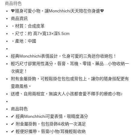
商品特色
合作金庫商業銀行
第一商業銀行
超商取貨付款
💖隨身可愛小物，讓Monchhichi天天陪在你身邊💖
華南商業銀行
彰化商業銀行
商品資訊
LINE Pay
上海商業儲蓄銀行
台北富邦商業銀行
國泰世華商業銀行
兆豐國際商業銀行
・材質：合成皮革
Apple Pay
臺灣中小企業銀行
台中商業銀行
・尺寸：約 高7×寬13×深5.5cm
匯豐（台灣）商業銀行
華泰商業銀行
・產地：中國
街口支付
聯邦商業銀行
遠東國際商業銀行
元大商業銀行
永豐商業銀行
悠遊付
經典Monchhichi表情設計，化身可愛的三角迷你收納包！
玉山商業銀行
星展（台灣）商業銀行
輕巧尺寸卻實用性滿分，唇膏、耳機、零錢、藥品…小物收納一
台新國際商業銀行
中國信託商業銀行
Google Pay
台灣樂天信用卡公司
次搞定！
ATM付款
附有金屬掛鉤，可輕鬆掛在包包或背包上，讓你的隨身搭配更有
童趣風格。
運送方式
送禮、自用兩相宜，無論大人小孩都會愛不釋手的療癒小物♪
全家取貨付款
每筆NT$65，滿NT$999(含以上)免運費
商品特色
✔ 經典Monchhichi可愛表情，吸睛度滿分
付款後全家取貨
✔ 附金屬掛鉤，包包掛飾&收納一次滿足
每筆NT$65，滿NT$999(含以上)免運費
✔ 輕便好攜帶，唇膏/小物/耳機輕鬆收納