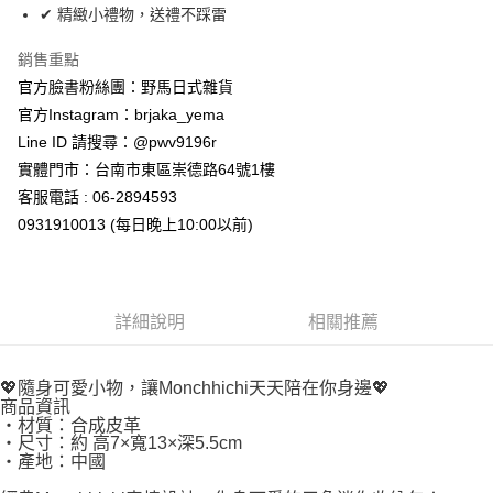
7-11取貨付款
✔ 精緻小禮物，送禮不踩雷
每筆NT$65，滿NT$999(含以上)免運費
銷售重點
付款後7-11取貨
官方臉書粉絲團：野馬日式雜貨
每筆NT$65，滿NT$999(含以上)免運費
官方Instagram：brjaka_yema
Line ID 請搜尋：@pwv9196r
宅配
實體門市：台南市東區崇德路64號1樓
每筆NT$100，滿NT$999(含以上)免運費
客服電話 : 06-2894593
0931910013 (每日晚上10:00以前)
詳細說明
相關推薦
💖隨身可愛小物，讓Monchhichi天天陪在你身邊💖
商品資訊
・材質：合成皮革
・尺寸：約 高7×寬13×深5.5cm
・產地：中國