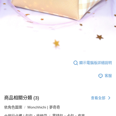
顯示電腦版詳細說明
客服
商品相關分類 (3)
查看全部
依角色圖案
Monchhichi | 夢奇奇
👜旅行必備 | 包包．收納袋
零錢包．卡包．皮夾