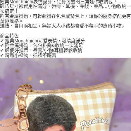
經典Monchhichi表情設計，化身可愛的三角迷你收納包！
輕巧尺寸卻實用性滿分，唇膏、耳機、零錢、藥品…小物收納一
次搞定！
附有金屬掛鉤，可輕鬆掛在包包或背包上，讓你的隨身搭配更有
童趣風格。
送禮、自用兩相宜，無論大人小孩都會愛不釋手的療癒小物♪
商品特色
✔ 經典Monchhichi可愛表情，吸睛度滿分
✔ 附金屬掛鉤，包包掛飾&收納一次滿足
✔ 輕便好攜帶，唇膏/小物/耳機輕鬆收納
✔ 精緻小禮物，送禮不踩雷