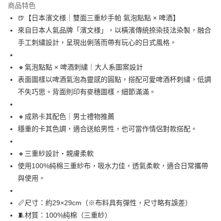
商品特色
合作金庫商業銀行
第一商業銀行
超商取貨付款
🍺【日本濱文様｜雙面三重紗手帕 氣泡點點 × 啤酒】
華南商業銀行
彰化商業銀行
來自日本人氣品牌「濱文様」，以橫濱傳統捺染技法染製，融合
LINE Pay
上海商業儲蓄銀行
台北富邦商業銀行
國泰世華商業銀行
兆豐國際商業銀行
手工刺繍設計，呈現出俐落而帶有玩心的日式風格。
Apple Pay
臺灣中小企業銀行
台中商業銀行
匯豐（台灣）商業銀行
華泰商業銀行
🔸氣泡點點 × 啤酒刺繍｜大人系圖案設計
街口支付
聯邦商業銀行
遠東國際商業銀行
表面圖樣以啤酒氣泡為靈感的圓點，搭配可愛啤酒杯刺繍，低調
元大商業銀行
永豐商業銀行
悠遊付
不失巧思。背面則印有麥穗圖樣，細節滿滿。
玉山商業銀行
星展（台灣）商業銀行
台新國際商業銀行
中國信託商業銀行
Google Pay
台灣樂天信用卡公司
🔸成熟卡其配色｜男士禮物推薦
ATM付款
穩重的卡其色調，適合送給男性，也可當作情侶對款搭配。
運送方式
🔸三重紗設計・親膚柔軟
全家取貨付款
使用100%純棉三重紗布，吸水力佳，透氣柔軟，適合日常攜帶
每筆NT$65，滿NT$999(含以上)免運費
與使用。
付款後全家取貨
📏尺寸：約29×29cm（※布料具有彈性，尺寸略有誤差）
每筆NT$65，滿NT$999(含以上)免運費
🧵材質：100%純棉（三重紗）