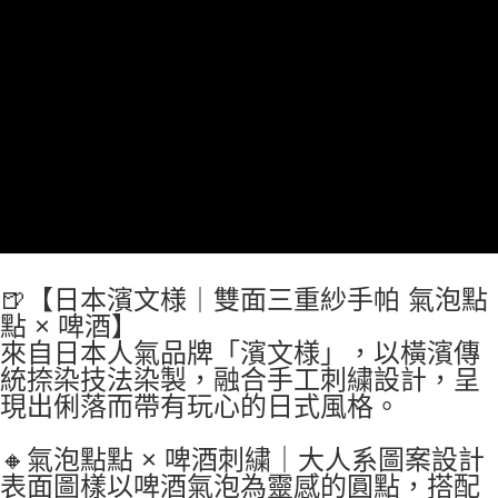
🍺【日本濱文様｜雙面三重紗手帕 氣泡點
點 × 啤酒】
來自日本人氣品牌「濱文様」，以橫濱傳
統捺染技法染製，融合手工刺繍設計，呈
現出俐落而帶有玩心的日式風格。
🔸氣泡點點 × 啤酒刺繍｜大人系圖案設計
表面圖樣以啤酒氣泡為靈感的圓點，搭配