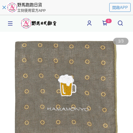
野馬跑跑日貨
開啟APP
立刻使用官方APP
0
1
/
3