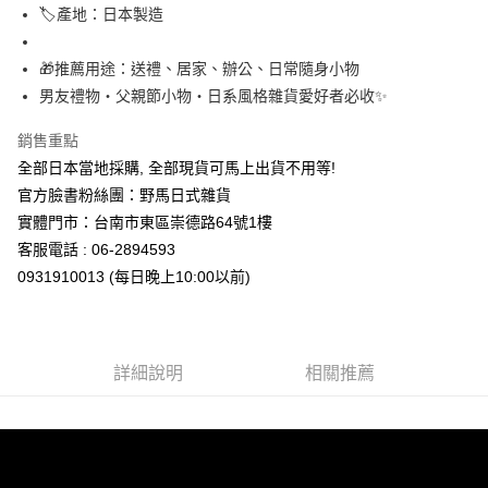
7-11取貨付款
🏷產地：日本製造
每筆NT$65，滿NT$999(含以上)免運費
🎁推薦用途：送禮、居家、辦公、日常隨身小物
付款後7-11取貨
男友禮物・父親節小物・日系風格雜貨愛好者必收✨
每筆NT$65，滿NT$999(含以上)免運費
銷售重點
宅配
全部日本當地採購, 全部現貨可馬上出貨不用等!
每筆NT$100，滿NT$999(含以上)免運費
官方臉書粉絲團：野馬日式雜貨
實體門市：台南市東區崇德路64號1樓
客服電話 : 06-2894593
0931910013 (每日晚上10:00以前)
詳細說明
相關推薦