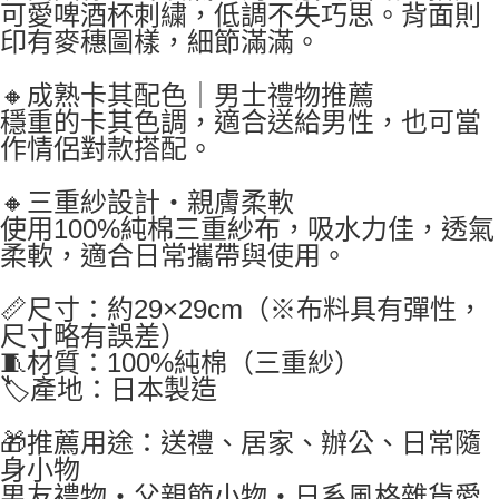
可愛啤酒杯刺繍，低調不失巧思。背面則
印有麥穗圖樣，細節滿滿。
🔸成熟卡其配色｜男士禮物推薦
穩重的卡其色調，適合送給男性，也可當
作情侶對款搭配。
🔸三重紗設計・親膚柔軟
使用100%純棉三重紗布，吸水力佳，透氣
柔軟，適合日常攜帶與使用。
📏尺寸：約29×29cm（※布料具有彈性，
尺寸略有誤差）
🧵材質：100%純棉（三重紗）
🏷產地：日本製造
🎁推薦用途：送禮、居家、辦公、日常隨
身小物
男友禮物・父親節小物・日系風格雜貨愛