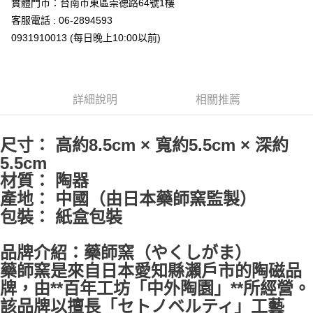
實體門市：台南市東區崇德路64號1樓
7-11取貨付款
客服電話 : 06-2894593
每筆NT$65，滿NT$999(含以上)免運費
0931910013 (每日晚上10:00以前)
付款後7-11取貨
每筆NT$65，滿NT$999(含以上)免運費
宅配
詳細說明
相關推薦
每筆NT$100，滿NT$999(含以上)免運費
尺寸： 高約8.5cm × 寬約5.5cm × 深約
5.5cm
材質： 陶器
產地： 中國（由日本藥師窯監製）
包裝： 紙盒包裝
品牌介紹：藥師窯（やくしがま）
藥師窯是來自日本愛知縣瀨戶市的陶磁品
牌，由**百年工坊「中外陶園」**所經營。
該品牌以擅長「セトノベルティ」工藝