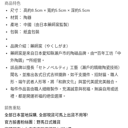
商品特色
合作金庫商業銀行
第一商業銀行
超商取貨付款
尺寸： 高約8.5cm × 寬約5.5cm × 深約5.5cm
華南商業銀行
彰化商業銀行
材質： 陶器
LINE Pay
上海商業儲蓄銀行
台北富邦商業銀行
國泰世華商業銀行
兆豐國際商業銀行
產地： 中國（由日本藥師窯監製）
Apple Pay
臺灣中小企業銀行
台中商業銀行
包裝： 紙盒包裝
匯豐（台灣）商業銀行
華泰商業銀行
街口支付
聯邦商業銀行
遠東國際商業銀行
品牌介紹：藥師窯（やくしがま）
元大商業銀行
永豐商業銀行
悠遊付
藥師窯是來自日本愛知縣瀨戶市的陶磁品牌，由**百年工坊「中
玉山商業銀行
星展（台灣）商業銀行
外陶園」**所經營。
台新國際商業銀行
中國信託商業銀行
Google Pay
台灣樂天信用卡公司
該品牌以擅長「セトノベルティ」工藝（瀨戶的精緻陶瓷技術）
ATM付款
聞名，並推出各式日式吉祥擺飾，如干支擺件、招財貓、雛人
形、端午武者人形等，將「和飾文化」與當代美感完美融合。
運送方式
每件作品皆由職人細緻製作，充滿誠意與祝福，無論自用或送
全家取貨付款
禮，都是開運祈福的絕佳選擇。
每筆NT$65，滿NT$999(含以上)免運費
銷售重點
付款後全家取貨
全部日本當地採購, 全部現貨可馬上出貨不用等!
每筆NT$65，滿NT$999(含以上)免運費
官方臉書粉絲團：野馬日式雜貨