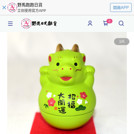
野馬跑跑日貨
開啟APP
立刻使用官方APP
0
1
/
6