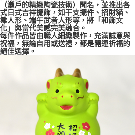
（瀨戶的精緻陶瓷技術）聞名，並推出各
式日式吉祥擺飾，如干支擺件、招財貓、
雛人形、端午武者人形等，將「和飾文
化」與當代美感完美融合。
每件作品皆由職人細緻製作，充滿誠意與
祝福，無論自用或送禮，都是開運祈福的
絕佳選擇。