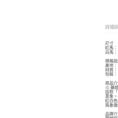
詳細
尺寸
紅馬：高5
白馬：高9
規格說
產地：
材質：
包裝：
商品介
🐴 
這款「
意象。
紅白色
馬象徵
品牌介