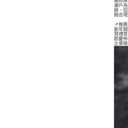
藥師窯
瀨戶為
飾、招
融合現
📌推
新年開
賀禮首
節慶佈
企業贈