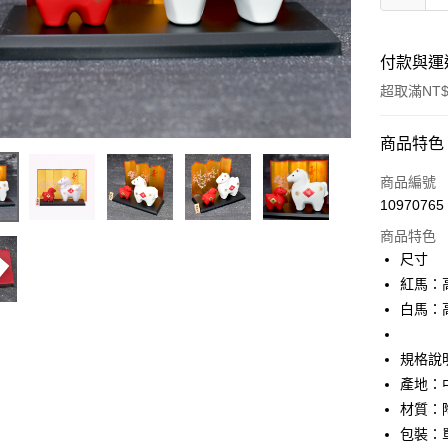
付款與運
超取滿NT$
付款方式
商品特色
信用卡一
商品編號
10970765
信用卡分
商品特色
3 期 
尺寸
合作金
紅馬：高5
超商取貨
華南商
白馬：高9
LINE Pay
上海商
國泰世
規格說
Apple Pay
臺灣中
產地：
匯豐（
街口支付
聯邦商
材質：
元大商
悠遊付
包裝：