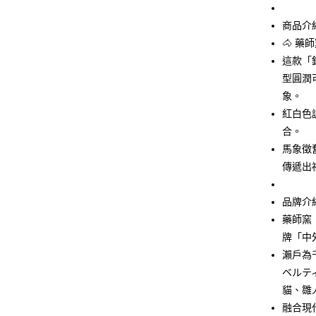
玉山商
台新國
Google Pa
商品介
台灣樂
ATM付款
🐴 藥
這款「
型圓潤
運送方式
象。
紅白色
全家取貨
合。
每筆NT$6
馬象徵
付款後全
傳遞出
每筆NT$6
品牌介
7-11取貨
藥師窯
每筆NT$6
牌「中
付款後7-1
瀨戶為
每筆NT$6
ベルテ
貓、雛
宅配
融合現
每筆NT$1