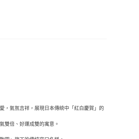
運擺飾裝飾
十二生肖
列
日本藥師窯擺飾
愛，氣氛吉祥，展現日本傳統中「紅白慶賀」的
氣雙倍、好運成雙的寓意。