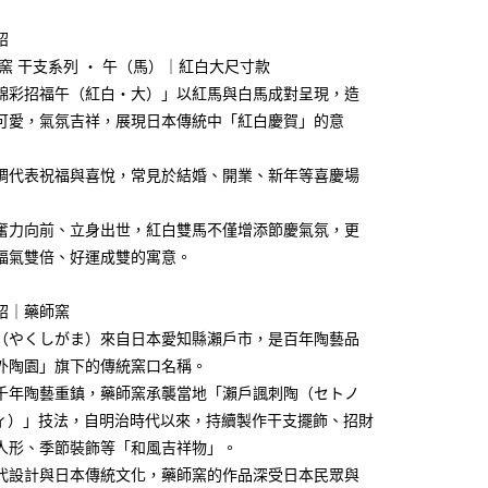
業銀行
星展（台灣）商業銀行
際商業銀行
中國信託商業銀行
y
紹
天信用卡公司
師窯 干支系列 ‧ 午（馬）｜紅白大尺寸款
錦彩招福午（紅白・大）」以紅馬與白馬成對呈現，造
可愛，氣氛吉祥，展現日本傳統中「紅白慶賀」的意
調代表祝福與喜悅，常見於結婚、開業、新年等喜慶場
付款
5，滿NT$999(含以上)免運費
奮力向前、立身出世，紅白雙馬不僅增添節慶氣氛，更
家取貨
福氣雙倍、好運成雙的寓意。
5，滿NT$999(含以上)免運費
紹｜藥師窯
付款
（やくしがま）來自日本愛知縣瀨戶市，是百年陶藝品
5，滿NT$999(含以上)免運費
外陶園」旗下的傳統窯口名稱。
1取貨
千年陶藝重鎮，藥師窯承襲當地「瀨戶諷刺陶（セトノ
5，滿NT$999(含以上)免運費
ィ）」技法，自明治時代以來，持續製作干支擺飾、招財
人形、季節裝飾等「和風吉祥物」。
代設計與日本傳統文化，藥師窯的作品深受日本民眾與
00，滿NT$999(含以上)免運費