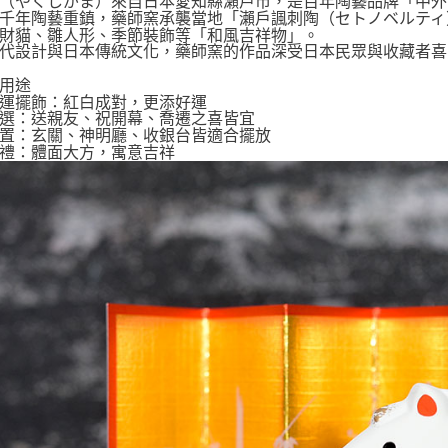
（やくしがま）來自日本愛知縣瀨戶市，是百年陶藝品牌「中外
千年陶藝重鎮，藥師窯承襲當地「瀨戶諷刺陶（セトノベルティ
財貓、雛人形、季節裝飾等「和風吉祥物」。
代設計與日本傳統文化，藥師窯的作品深受日本民眾與收藏者喜
薦用途
運擺飾：紅白成對，更添好運
選：送親友、祝開幕、喬遷之喜皆宜
置：玄關、神明廳、收銀台皆適合擺放
禮：體面大方，寓意吉祥