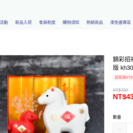
活動
新品入荷
會員制度
購物須知
熱銷商品
湊免運專區
錦彩招
版 kh3
超取滿NT$
NT$700
NT$4
數量