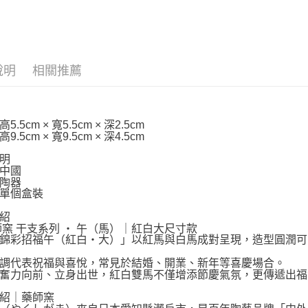
⛩️和風開
依商品系
說明
相關推薦
.5cm × 寬5.5cm × 深2.5cm
.5cm × 寬9.5cm × 深4.5cm
明
中國
陶器
單個盒裝
紹
藥師窯 干支系列 ‧ 午（馬）｜紅白大尺寸款
錦彩招福午（紅白・大）」以紅馬與白馬成對呈現，造型圓潤可
調代表祝福與喜悅，常見於結婚、開業、新年等喜慶場合。
奮力向前、立身出世，紅白雙馬不僅增添節慶氣氛，更傳遞出福
紹｜藥師窯