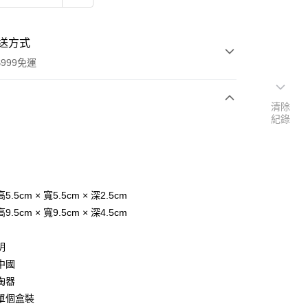
送方式
999免運
清除
紀錄
次付款
期付款
0 利率 每期
NT$143
21家銀行
庫商業銀行
第一商業銀行
.5cm × 寬5.5cm × 深2.5cm
付款
業銀行
彰化商業銀行
.5cm × 寬9.5cm × 深4.5cm
業儲蓄銀行
台北富邦商業銀行
華商業銀行
兆豐國際商業銀行
明
小企業銀行
台中商業銀行
中國
台灣）商業銀行
華泰商業銀行
業銀行
遠東國際商業銀行
陶器
業銀行
永豐商業銀行
單個盒裝