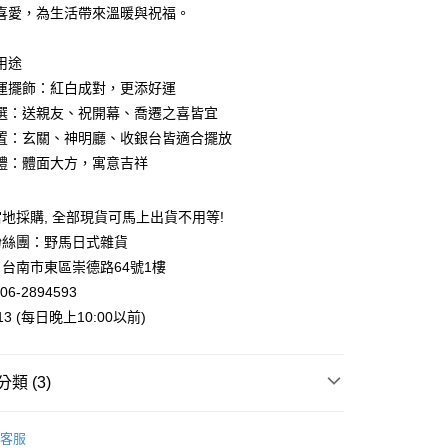
喜愛，為生活帶來溫暖與祝福。
用途
運擺飾：紅白成對，更添好運
選：送親友、祝開幕、喬遷之喜皆宜
置：玄關、神明廳、收銀台皆適合擺放
禮：體面大方，寓意吉祥
地採購, 全部現貨可馬上出貨不用等!
粉絲團：野馬日式雜貨
台南市東區崇德路64號1樓
06-2894593
013 (每日晚上10:00以前)
類 (3)
運擺飾
客服