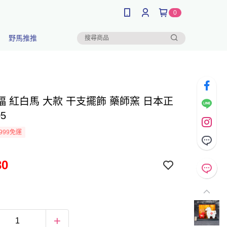
0
野馬推推
福 紅白馬 大款 干支擺飾 藥師窯 日本正
05
999免運
30