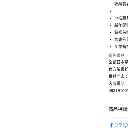
收藏者
📌推薦
新年開
賀禮首
節慶佈
企業贈
銷售重點
全部日本當
官方臉書
實體門市：
客服電話 : 
0931910
商品相關分
🐴馬年開
分享