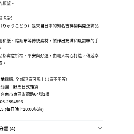
業銀行
星展（台灣）商業銀行
的願望。
際商業銀行
中國信託商業銀行
y
天信用卡公司
龍虎堂】
（りゅうこどう）是來自日本的知名吉祥物與開運飾品
用和紙、縮緬布等傳統素材，製作出充滿和風韻味的手
。
付款
品都寓意祈福、平安與好運，由職人精心打造，傳遞幸
5，滿NT$999(含以上)免運費
意。
家取貨
5，滿NT$999(含以上)免運費
地採購, 全部現貨可馬上出貨不用等!
付款
粉絲團：野馬日式雜貨
台南市東區崇德路64號1樓
5，滿NT$999(含以上)免運費
06-2894593
1取貨
013 (每日晚上10:00以前)
5，滿NT$999(含以上)免運費
類 (4)
00，滿NT$999(含以上)免運費