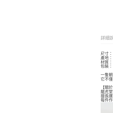
詳細
尺寸： 
產地：
材質：
包裝：
一隻朝
它不僅
【關於
龍虎堂
擅長運
每件作