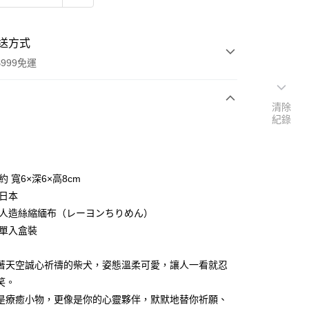
送方式
999免運
清除
紀錄
次付款
期付款
0 利率 每期
NT$119
21家銀行
約 寬6×深6×高8cm
庫商業銀行
第一商業銀行
 日本
付款
業銀行
彰化商業銀行
 人造絲縮緬布（レーヨンちりめん）
業儲蓄銀行
台北富邦商業銀行
 單入盒裝
華商業銀行
兆豐國際商業銀行
小企業銀行
台中商業銀行
著天空誠心祈禱的柴犬，姿態溫柔可愛，讓人一看就忍
台灣）商業銀行
華泰商業銀行
業銀行
遠東國際商業銀行
笑。
業銀行
永豐商業銀行
是療癒小物，更像是你的心靈夥伴，默默地替你祈願、