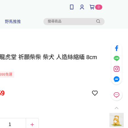
0
野馬推推
龍虎堂 祈願柴柴 柴犬 人造絲縮緬 8cm
999免運
59