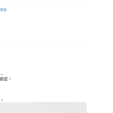
運擺飾裝飾
柴犬擺飾
客服
案
❤萌萌柴犬
列
日本龍虎作擺飾
專區
。
願望。
。