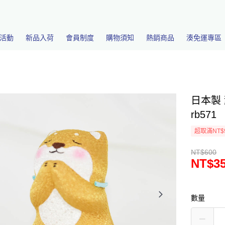
活動
新品入荷
會員制度
購物須知
熱銷商品
湊免運專區
日本製 
rb571
超取滿NT$
NT$600
NT$3
數量