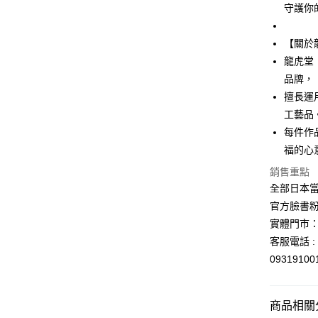
玉山商
守護你
台新國
Google Pa
台灣樂
ATM付款
【關於
龍虎堂
品牌，
運送方式
擅長運
工藝品
全家取貨
每件作
每筆NT$6
福的心
付款後全
銷售重點
每筆NT$6
全部日本當
7-11取貨
官方臉書
實體門市：
每筆NT$6
客服電話 : 
付款後7-1
0931910
每筆NT$6
宅配
商品相關分
每筆NT$1