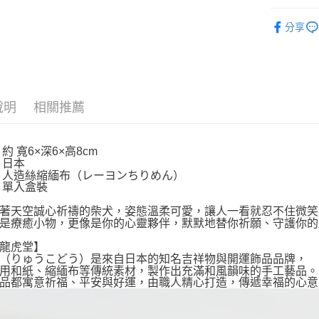
⛩️和風開
分享
依角色圖
依商品系
🎌日本製
說明
相關推薦
約 寬6×深6×高8cm
 日本
 人造絲縮緬布（レーヨンちりめん）
 單入盒裝
著天空誠心祈禱的柴犬，姿態溫柔可愛，讓人一看就忍不住微笑
是療癒小物，更像是你的心靈夥伴，默默地替你祈願、守護你的
龍虎堂】
（りゅうこどう）是來自日本的知名吉祥物與開運飾品品牌，
用和紙、縮緬布等傳統素材，製作出充滿和風韻味的手工藝品。
品都寓意祈福、平安與好運，由職人精心打造，傳遞幸福的心意