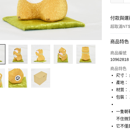
付款與運
超取滿NT$
付款方式
商品特色
信用卡一
商品編號
10962818
信用卡分
商品特色
3 期 
尺寸： 
合作金
產地：
超商取貨
華南商
材質：
LINE Pay
上海商
包裝：
國泰世
Apple Pay
臺灣中
一隻朝
匯豐（
街口支付
聯邦商
不住微
元大商
悠遊付
它不僅