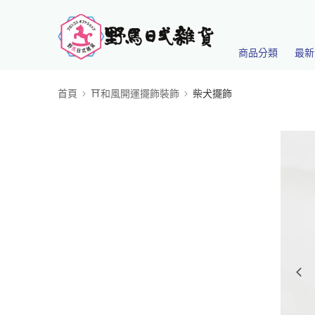
商品分類
最新
首頁
⛩️和風開運擺飾裝飾
柴犬擺飾