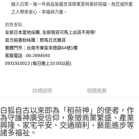
7-11取貨付款
融入日常。每一件商品皆蘊含深厚寓意與美好祝福，為您或所愛
每筆NT$65，滿NT$999(含以上)免運費
之人帶來安心、幸福與力量。
付款後7-11取貨
銷售重點
每筆NT$65，滿NT$999(含以上)免運費
全部日本當地採購, 全部現貨可馬上出貨不用等!
官方臉書粉絲團：野馬日式雜貨
宅配
實體門市：台南市東區崇德路64號1樓
每筆NT$100，滿NT$999(含以上)免運費
客服電話 : 06-2894593
0931910013 (每日晚上10:00以前)
詳細說明
相關推薦
白狐自古以來即為「稻荷神」的使者，作
為守護神廣受信仰，象徵商業繁盛、產業
興隆、家宅平安、交通順利、藝能進步等
諸多福祉。