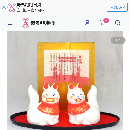
野馬跑跑日貨
開啟APP
立刻使用官方APP
0
1
/
4