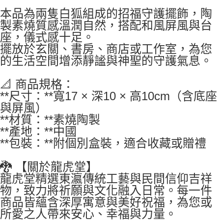
本品為兩隻白狐組成的招福守護擺飾，陶
製素燒質感溫潤自然，搭配和風屏風與台
座，儀式感十足。
擺放於玄關、書房、商店或工作室，為您
的生活空間增添靜謐與神聖的守護氣息。
📐 商品規格：
**尺寸：**寬17 × 深10 × 高10cm（含底座
與屏風）
**材質：**素燒陶製
**產地：**中國
**包裝：**附個別盒裝，適合收藏或贈禮
🐉 【關於龍虎堂】
龍虎堂精選東瀛傳統工藝與民間信仰吉祥
物，致力將祈願與文化融入日常。每一件
商品皆蘊含深厚寓意與美好祝福，為您或
所愛之人帶來安心、幸福與力量。