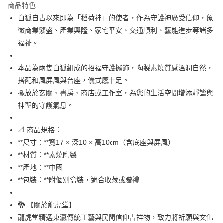
商品特色
合作金庫商業銀行
第一商業銀行
超商取貨付款
白狐自古以來即為「稻荷神」的使者，作為守護神廣受信仰，象
華南商業銀行
彰化商業銀行
徵商業繁盛、產業興隆、家宅平安、交通順利、藝能進步等諸多
LINE Pay
上海商業儲蓄銀行
台北富邦商業銀行
國泰世華商業銀行
兆豐國際商業銀行
福祉。
Apple Pay
臺灣中小企業銀行
台中商業銀行
匯豐（台灣）商業銀行
華泰商業銀行
本品為兩隻白狐組成的招福守護擺飾，陶製素燒質感溫潤自然，
街口支付
聯邦商業銀行
遠東國際商業銀行
搭配和風屏風與台座，儀式感十足。
元大商業銀行
永豐商業銀行
悠遊付
擺放於玄關、書房、商店或工作室，為您的生活空間增添靜謐與
玉山商業銀行
星展（台灣）商業銀行
神聖的守護氣息。
台新國際商業銀行
中國信託商業銀行
Google Pay
台灣樂天信用卡公司
ATM付款
📐 商品規格：
**尺寸：**寬17 × 深10 × 高10cm（含底座與屏風）
運送方式
**材質：**素燒陶製
全家取貨付款
**產地：**中國
每筆NT$65，滿NT$999(含以上)免運費
**包裝：**附個別盒裝，適合收藏或贈禮
付款後全家取貨
🐉 【關於龍虎堂】
每筆NT$65，滿NT$999(含以上)免運費
龍虎堂精選東瀛傳統工藝與民間信仰吉祥物，致力將祈願與文化