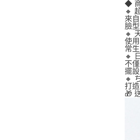
◆ 
🔸
來自
臉型
🔸
使用
常生
🔸
不僅
擺設
🔸
打造
🎁