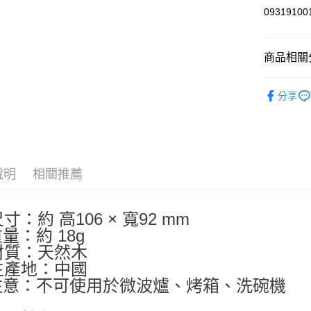
0931910
商品相關分
依角色圖
分享
🍳廚房好幫
💡日常小確
說明
相關推薦
尺寸：約 高106 × 寬92 mm
重量：約 18g
 材質：天然木
 生產地：中國
 注意：不可使用於微波爐、烤箱、洗碗機