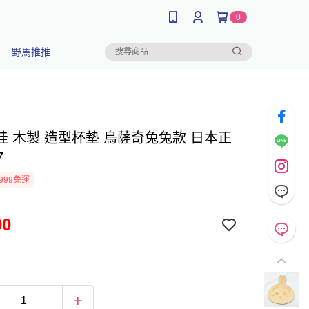
0
野馬推推
哇 木製 造型杯墊 烏薩奇兔兔款 日本正
7
999免運
90