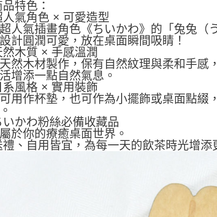
商品特色：
 超人氣角色 × 可愛造型
超人氣插畫角色《ちいかわ》的「兔兔（
設計圓潤可愛，放在桌面瞬間吸睛！
 天然木質 × 手感溫潤
天然木材製作，保有自然紋理與柔和手感
活增添一點自然氣息。
 日系風格 × 實用裝飾
可用作杯墊，也可作為小擺飾或桌面點綴
。
 ちいかわ粉絲必備收藏品
屬於你的療癒桌面世界。
 送禮、自用皆宜，為每一天的飲茶時光增