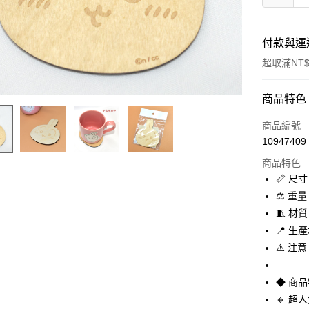
付款與運
超取滿NT$
付款方式
商品特色
信用卡一
商品編號
10947409
信用卡分
商品特色
3 期 
📏 尺寸
合作金
⚖️ 重量
超商取貨
華南商
🧵 材
LINE Pay
上海商
📍 生
國泰世
⚠️ 
Apple Pay
臺灣中
匯豐（
街口支付
聯邦商
◆ 商
元大商
悠遊付
🔸 超