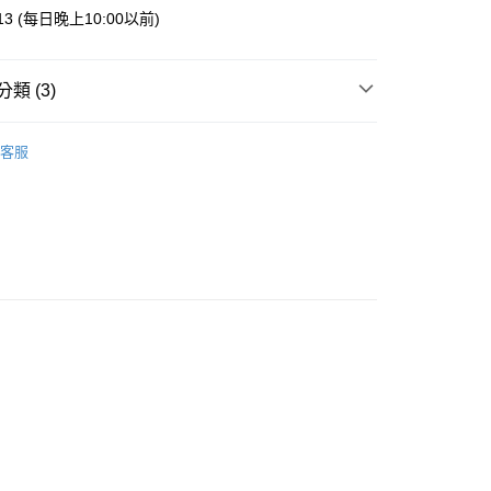
013 (每日晚上10:00以前)
類 (3)
案
Chiikawa｜吉伊卡哇
客服
手 | 餐廚用品
餐具
幸 | 生活雜貨
其他生活雜貨