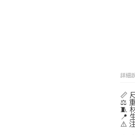
詳細
📏 
⚖️ 
🧵
📍
⚠️