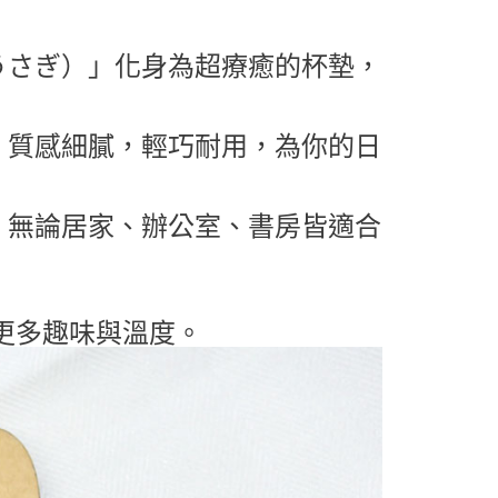
うさぎ）」化身為超療癒的杯墊，
，質感細膩，輕巧耐用，為你的日
，無論居家、辦公室、書房皆適合
添更多趣味與溫度。