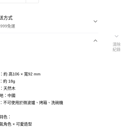
送方式
999免運
清除
紀錄
次付款
期付款
0 利率 每期
NT$63
21家銀行
：約 高106 × 寬92 mm
庫商業銀行
第一商業銀行
：約 18g
付款
業銀行
彰化商業銀行
質：天然木
業儲蓄銀行
台北富邦商業銀行
產地：中國
華商業銀行
兆豐國際商業銀行
注意：不可使用於微波爐、烤箱、洗碗機
小企業銀行
台中商業銀行
台灣）商業銀行
華泰商業銀行
業銀行
遠東國際商業銀行
品特色：
業銀行
永豐商業銀行
人氣角色 × 可愛造型