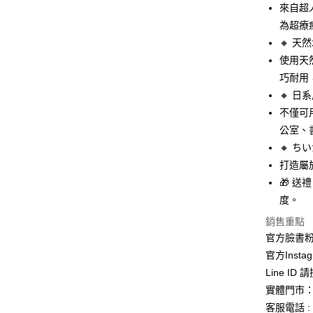
玉山商
來自超
台新國
Google Pa
為超療
台灣樂
ATM付款
🔸 天
使用天
巧耐用
運送方式
🔸 日
不僅可
全家取貨
公室、
每筆NT$6
🔸 
付款後全
打造屬
每筆NT$6
🎁 
度。
7-11取貨
每筆NT$6
銷售重點
官方臉書
付款後7-1
官方Instag
每筆NT$6
Line ID
實體門市：
宅配
客服電話 : 
每筆NT$1