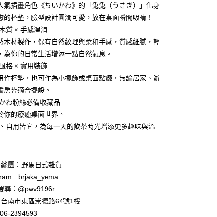
業銀行
星展（台灣）商業銀行
人氣插畫角色《ちいかわ》的「兔兔（うさぎ）」化身
際商業銀行
中國信託商業銀行
y
癒的杯墊，臉型設計圓潤可愛，放在桌面瞬間吸睛！
天信用卡公司
然木質 × 手感溫潤
然木材製作，保有自然紋理與柔和手感，質感細膩，輕
，為你的日常生活增添一點自然氣息。
系風格 × 實用裝飾
用作杯墊，也可作為小擺飾或桌面點綴，無論居家、辦
付款
書房皆適合擺設。
5，滿NT$999(含以上)免運費
ちいかわ粉絲必備收藏品
家取貨
於你的療癒桌面世界。
5，滿NT$999(含以上)免運費
送禮、自用皆宜，為每一天的飲茶時光增添更多趣味與溫
付款
5，滿NT$999(含以上)免運費
粉絲團：野馬日式雜貨
1取貨
ram：brjaka_yema
5，滿NT$999(含以上)免運費
 請搜尋：@pwv9196r
台南市東區崇德路64號1樓
06-2894593
00，滿NT$999(含以上)免運費