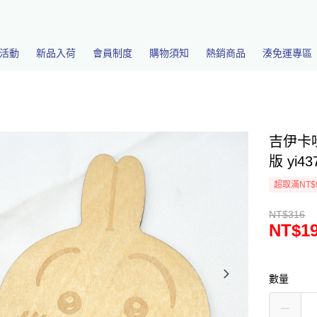
活動
新品入荷
會員制度
購物須知
熱銷商品
湊免運專區
吉伊卡
版 yi43
超取滿NT$
NT$316
NT$1
數量