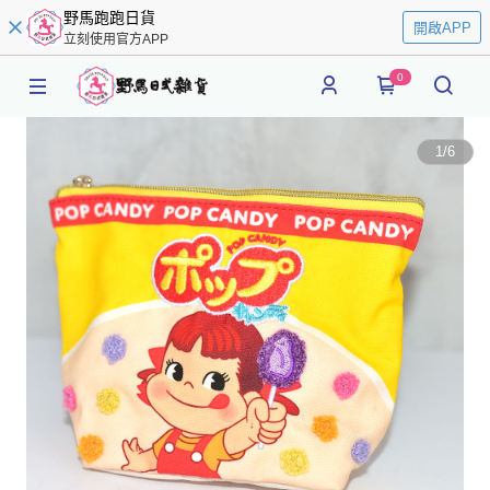
野馬跑跑日貨
開啟APP
立刻使用官方APP
0
1
/
6