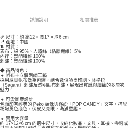
詳細說明
相關推薦
📏 尺寸：約 高12 × 寬17 × 厚6 cm
📍 產地：中國
🧵 材質：
表布：棉 95%、人造絲（粘膠纖維）5%
內裡：聚酯纖維 100%
刺繡：聚酯纖維 100%
◆ 商品特色：
🔸 帆布＋立體刺繡工藝
採用厚實帆布做為包體，結合數位噴墨印刷、薩格拉
（Sagara）刺繡及透明貼布刺繡，展現出質感與細節的多層次
魅力。
🔸 可愛圖案設計
包面印有經典的 Peko 頭像與繽紛「POP CANDY」文字，搭配
粉嫩黃色底色，俏皮又亮眼，滿滿童趣。
🔸 實用大容量
約 17×12×6 cm 的適中尺寸，收納化妝品、文具、耳機、零錢或
日常小物都很剛好；平時放在包包內，取物方便。