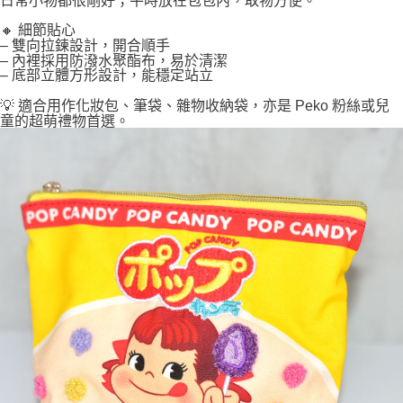
🔸 細節貼心
– 雙向拉鍊設計，開合順手
– 內裡採用防潑水聚酯布，易於清潔
– 底部立體方形設計，能穩定站立
💡 適合用作化妝包、筆袋、雜物收納袋，亦是 Peko 粉絲或兒
童的超萌禮物首選。