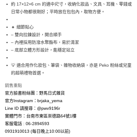
7-11取貨付款
約 17×12×6 cm 的適中尺寸，收納化妝品、文具、耳機、零錢或
每筆NT$65，滿NT$999(含以上)免運費
日常小物都很剛好；平時放在包包內，取物方便。
付款後7-11取貨
🔸 細節貼心
每筆NT$65，滿NT$999(含以上)免運費
– 雙向拉鍊設計，開合順手
– 內裡採用防潑水聚酯布，易於清潔
宅配
– 底部立體方形設計，能穩定站立
每筆NT$100，滿NT$999(含以上)免運費
💡 適合用作化妝包、筆袋、雜物收納袋，亦是 Peko 粉絲或兒童
的超萌禮物首選。
銷售重點
官方臉書粉絲團：野馬日式雜貨
官方Instagram：brjaka_yema
Line ID 請搜尋：@pwv9196r
實體門市：台南市東區崇德路64號1樓
客服電話 : 06-2894593
0931910013 (每日晚上10:00以前)