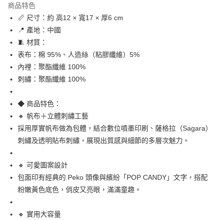
商品特色
合作金庫商業銀行
第一商業銀行
超商取貨付款
📏 尺寸：約 高12 × 寬17 × 厚6 cm
華南商業銀行
彰化商業銀行
📍 產地：中國
LINE Pay
上海商業儲蓄銀行
台北富邦商業銀行
國泰世華商業銀行
兆豐國際商業銀行
🧵 材質：
Apple Pay
臺灣中小企業銀行
台中商業銀行
表布：棉 95%、人造絲（粘膠纖維）5%
匯豐（台灣）商業銀行
華泰商業銀行
內裡：聚酯纖維 100%
街口支付
聯邦商業銀行
遠東國際商業銀行
刺繡：聚酯纖維 100%
元大商業銀行
永豐商業銀行
悠遊付
玉山商業銀行
星展（台灣）商業銀行
◆ 商品特色：
台新國際商業銀行
中國信託商業銀行
Google Pay
台灣樂天信用卡公司
🔸 帆布＋立體刺繡工藝
ATM付款
採用厚實帆布做為包體，結合數位噴墨印刷、薩格拉（Sagara）
刺繡及透明貼布刺繡，展現出質感與細節的多層次魅力。
運送方式
全家取貨付款
🔸 可愛圖案設計
每筆NT$65，滿NT$999(含以上)免運費
包面印有經典的 Peko 頭像與繽紛「POP CANDY」文字，搭配
粉嫩黃色底色，俏皮又亮眼，滿滿童趣。
付款後全家取貨
每筆NT$65，滿NT$999(含以上)免運費
🔸 實用大容量