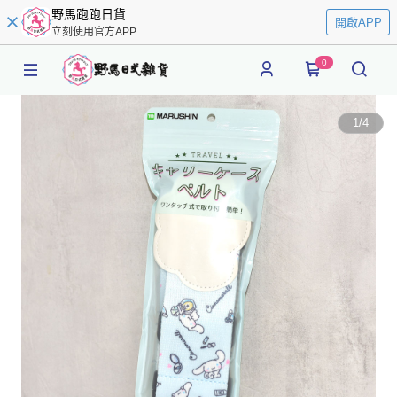
野馬跑跑日貨
開啟APP
立刻使用官方APP
0
1
/
4