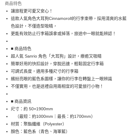
商品特色
合作金庫商業銀行
第一商業銀行
超商取貨付款
讓旅程更可愛又安心！
華南商業銀行
彰化商業銀行
這款人氣角色大耳狗Cinnamoroll的行李束帶，採用清爽的水藍
LINE Pay
上海商業儲蓄銀行
台北富邦商業銀行
國泰世華商業銀行
兆豐國際商業銀行
色設計，不僅造型吸睛，
Apple Pay
臺灣中小企業銀行
台中商業銀行
更能有效防止行李箱誤拿或掉落，旅途中一眼就能辨認！
匯豐（台灣）商業銀行
華泰商業銀行
街口支付
聯邦商業銀行
遠東國際商業銀行
■ 商品特色
元大商業銀行
永豐商業銀行
悠遊付
超人氣 Sanrio 角色「大耳狗」設計，療癒又吸睛
玉山商業銀行
星展（台灣）商業銀行
簡單好用的快扣設計，穿脫迅速，輕鬆固定行李箱
台新國際商業銀行
中國信託商業銀行
Google Pay
台灣樂天信用卡公司
可調式長度，適用多種尺寸的行李箱
ATM付款
繽紛亮眼的藍色系圖樣，讓你的行李在轉盤上一眼辨識
不僅實用，也是送禮自用兩相宜的可愛旅行小物！
運送方式
全家取貨付款
■ 商品資訊
每筆NT$65，滿NT$999(含以上)免運費
尺寸：約 50×1900mm
（最短：約1000mm｜最長：約1700mm）
付款後全家取貨
材質：聚酯纖維（Polyester）
每筆NT$65，滿NT$999(含以上)免運費
顏色：藍色系（青色、海軍藍）