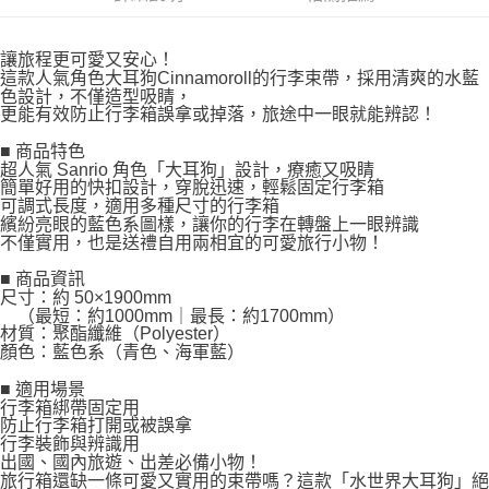
讓旅程更可愛又安心！
這款人氣角色大耳狗Cinnamoroll的行李束帶，採用清爽的水藍
色設計，不僅造型吸睛，
更能有效防止行李箱誤拿或掉落，旅途中一眼就能辨認！
■ 商品特色
超人氣 Sanrio 角色「大耳狗」設計，療癒又吸睛
簡單好用的快扣設計，穿脫迅速，輕鬆固定行李箱
可調式長度，適用多種尺寸的行李箱
繽紛亮眼的藍色系圖樣，讓你的行李在轉盤上一眼辨識
不僅實用，也是送禮自用兩相宜的可愛旅行小物！
■ 商品資訊
尺寸：約 50×1900mm
（最短：約1000mm｜最長：約1700mm）
材質：聚酯纖維（Polyester）
顏色：藍色系（青色、海軍藍）
■ 適用場景
行李箱綁帶固定用
防止行李箱打開或被誤拿
行李裝飾與辨識用
出國、國內旅遊、出差必備小物！
旅行箱還缺一條可愛又實用的束帶嗎？這款「水世界大耳狗」絕