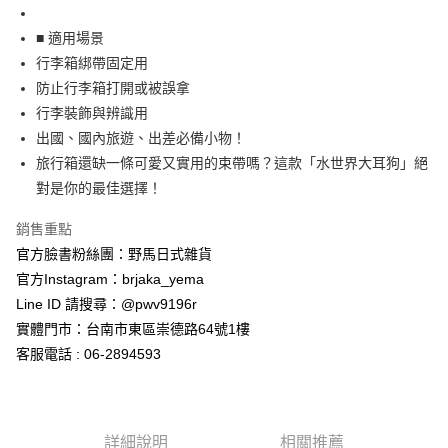
7-11取貨付款
每筆NT$65，滿NT$999(含以上)免運費
■ 適用場景
行李箱綁帶固定用
付款後7-11取貨
防止行李箱打開或被誤拿
每筆NT$65，滿NT$999(含以上)免運費
行李裝飾與辨識用
出國、國內旅遊、出差必備小物！
宅配
旅行箱還缺一條可愛又實用的束帶嗎？這款「水世界大耳狗」絕
每筆NT$100，滿NT$999(含以上)免運費
對是你的最佳選擇！
銷售重點
官方臉書粉絲團：野馬日式雜貨
官方Instagram：brjaka_yema
Line ID 請搜尋：@pwv9196r
實體門市：台南市東區崇德路64號1樓
客服電話 : 06-2894593
詳細說明
相關推薦