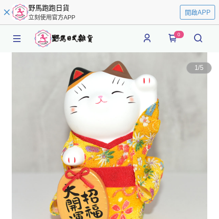
野馬跑跑日貨
開啟APP
立刻使用官方APP
0
1
/
5