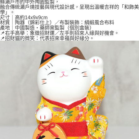
縣瀨戶市的中外陶園監製，
融合傳統瀨戶燒技藝與現代設計感，呈現出溫暖吉祥的「和飾美
學」。
尺寸｜高約14x9x9cm
材質｜陶器（錦彩仕上）／布製裝飾：絹緞風合布料
產地｜中國製造・藥師窯監製（個別盒裝）
📌右手高舉：象徵招財運／左手則招來人緣與好機會。
📌招財貓的微笑：代表招來幸福與好緣分。