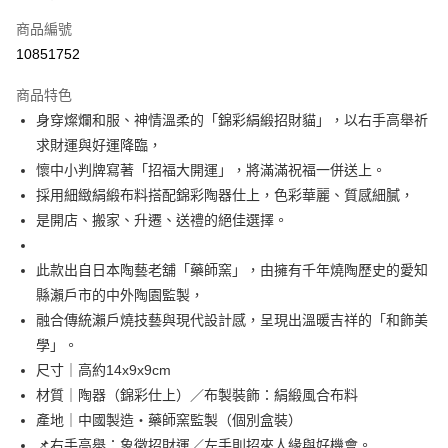
信用卡一次付款
商品編號
信用卡分期付款
10851752
3 期 0 利率 每期
NT$351
21家銀行
商品特色
合作金庫商業銀行
第一商業銀行
超商取貨付款
身穿燦爛和服、神情溫柔的「錦彩絹緞招財貓」，以右手高舉祈
華南商業銀行
彰化商業銀行
求財運與好運降臨，
LINE Pay
上海商業儲蓄銀行
台北富邦商業銀行
國泰世華商業銀行
兆豐國際商業銀行
懷中小判牌寫著「招福大開運」，將滿滿祝福一併送上。
Apple Pay
臺灣中小企業銀行
台中商業銀行
採用細緻絹緞布料搭配錦彩陶器仕上，色彩華麗、質感細膩，
匯豐（台灣）商業銀行
華泰商業銀行
是開店、搬家、升遷、送禮的絕佳選擇。
街口支付
聯邦商業銀行
遠東國際商業銀行
元大商業銀行
永豐商業銀行
悠遊付
此款出自日本陶藝老舖「藥師窯」，由擁有千年燒陶歷史的愛知
玉山商業銀行
星展（台灣）商業銀行
縣瀨戶市的中外陶園監製，
台新國際商業銀行
中國信託商業銀行
Google Pay
台灣樂天信用卡公司
融合傳統瀨戶燒技藝與現代設計感，呈現出溫暖吉祥的「和飾美
ATM付款
學」。
尺寸｜高約14x9x9cm
運送方式
材質｜陶器（錦彩仕上）／布製裝飾：絹緞風合布料
全家取貨付款
產地｜中國製造・藥師窯監製（個別盒裝）
每筆NT$65，滿NT$999(含以上)免運費
📌右手高舉：象徵招財運／左手則招來人緣與好機會。