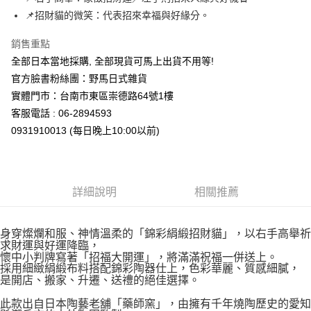
📌招財貓的微笑：代表招來幸福與好緣分。
付款後全家取貨
每筆NT$65，滿NT$999(含以上)免運費
銷售重點
全部日本當地採購, 全部現貨可馬上出貨不用等!
7-11取貨付款
官方臉書粉絲團：野馬日式雜貨
每筆NT$65，滿NT$999(含以上)免運費
實體門市：台南市東區崇德路64號1樓
付款後7-11取貨
客服電話 : 06-2894593
每筆NT$65，滿NT$999(含以上)免運費
0931910013 (每日晚上10:00以前)
宅配
每筆NT$100，滿NT$999(含以上)免運費
詳細說明
相關推薦
身穿燦爛和服、神情溫柔的「錦彩絹緞招財貓」，以右手高舉祈
求財運與好運降臨，
懷中小判牌寫著「招福大開運」，將滿滿祝福一併送上。
採用細緻絹緞布料搭配錦彩陶器仕上，色彩華麗、質感細膩，
是開店、搬家、升遷、送禮的絕佳選擇。
此款出自日本陶藝老舖「藥師窯」，由擁有千年燒陶歷史的愛知