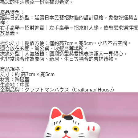
為您的生活增添一份幸福與希望。
產品特色：
經典日式造型：延續日本民藝招財貓的設計風格，象徵好運與吉
祥。
右手高舉＝招財進寶｜左手高舉＝招來好人緣，依您需求選擇擺
放意義。
迷你尺寸｜擺放方便：僅約高7cm × 寬5cm，小巧不占空間，
適合放在玄關、辦公桌、收銀台等場所。
療癒外型｜人氣送禮：圓潤造型與愛嬌表情讓人一見傾心，
也非常適合作為開店、新居、生日等場合的吉祥禮物。
商品規格：
尺寸：約 高7cm × 寬5cm
材質：陶磁器
生產地：中國
企劃品牌：クラフトマンハウス（Craftsman House）