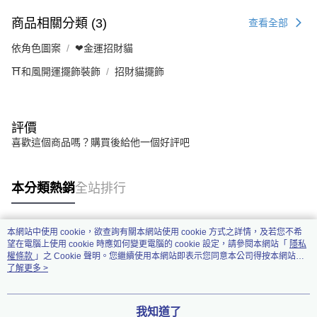
商品相關分類 (3)
查看全部
依角色圖案
❤金運招財貓
⛩️和風開運擺飾裝飾
招財貓擺飾
評價
喜歡這個商品嗎？購買後給他一個好評吧
本分類熱銷
全站排行
本網站中使用 cookie，欲查詢有關本網站使用 cookie 方式之詳情，及若您不希
熱門標籤
望在電腦上使用 cookie 時應如何變更電腦的 cookie 設定，請參閱本網站「
隱私
權條款
」之 Cookie 聲明。您繼續使用本網站即表示您同意本公司得按本網站使
用條款之 Cookie 聲明使用 cookie。
了解更多 >
我知道了