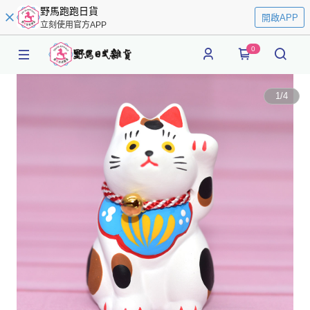
野馬跑跑日貨
開啟APP
立刻使用官方APP
0
1
/
4