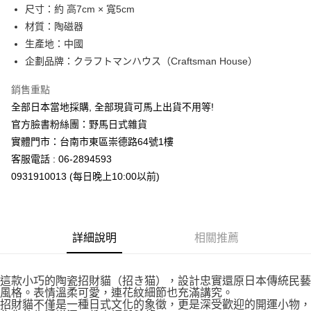
7-11取貨付款
尺寸：約 高7cm × 寬5cm
每筆NT$65，滿NT$999(含以上)免運費
材質：陶磁器
生產地：中國
付款後7-11取貨
企劃品牌：クラフトマンハウス（Craftsman House）
每筆NT$65，滿NT$999(含以上)免運費
銷售重點
宅配
全部日本當地採購, 全部現貨可馬上出貨不用等!
每筆NT$100，滿NT$999(含以上)免運費
官方臉書粉絲團：野馬日式雜貨
實體門市：台南市東區崇德路64號1樓
客服電話 : 06-2894593
0931910013 (每日晚上10:00以前)
詳細說明
相關推薦
這款小巧的陶瓷招財貓（招き猫），設計忠實還原日本傳統民藝
風格。表情溫柔可愛，連花紋細節也充滿講究。
招財貓不僅是一種日式文化的象徵，更是深受歡迎的開運小物，