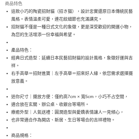
商品特色
合作金庫商業銀行
第一商業銀行
超商取貨付款
這款小巧的陶瓷招財貓（招き猫），設計忠實還原日本傳統民藝
華南商業銀行
彰化商業銀行
風格。表情溫柔可愛，連花紋細節也充滿講究。
LINE Pay
上海商業儲蓄銀行
台北富邦商業銀行
國泰世華商業銀行
兆豐國際商業銀行
招財貓不僅是一種日式文化的象徵，更是深受歡迎的開運小物，
Apple Pay
臺灣中小企業銀行
台中商業銀行
為您的生活增添一份幸福與希望。
匯豐（台灣）商業銀行
華泰商業銀行
街口支付
聯邦商業銀行
遠東國際商業銀行
產品特色：
元大商業銀行
永豐商業銀行
悠遊付
經典日式造型：延續日本民藝招財貓的設計風格，象徵好運與吉
玉山商業銀行
星展（台灣）商業銀行
祥。
台新國際商業銀行
中國信託商業銀行
Google Pay
台灣樂天信用卡公司
右手高舉＝招財進寶｜左手高舉＝招來好人緣，依您需求選擇擺
ATM付款
放意義。
運送方式
迷你尺寸｜擺放方便：僅約高7cm × 寬5cm，小巧不占空間，
全家取貨付款
適合放在玄關、辦公桌、收銀台等場所。
每筆NT$65，滿NT$999(含以上)免運費
療癒外型｜人氣送禮：圓潤造型與愛嬌表情讓人一見傾心，
也非常適合作為開店、新居、生日等場合的吉祥禮物。
付款後全家取貨
每筆NT$65，滿NT$999(含以上)免運費
商品規格：