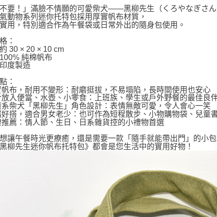
不要！」滿臉不情願的可愛柴犬——黑柳先生（くろやなぎさん
氣動物系列迷你托特包採用厚實帆布材質，
實用，特別適合作為午餐袋或日常外出的隨身包使用。
格：
30 × 20 × 10 cm
100% 純棉帆布
印度製造
點：
厚實帆布，耐用不變形：耐磨挺拔，不易塌陷，長時間使用也安心
適合放入便當、水壺、小零食：上班族、學生或戶外野餐的最佳良
療癒系柴犬「黑柳先生」角色設計：表情無敵可愛，令人會心一笑
便攜好搭，適合男女老少：也可作為短程散步、小物購物袋、兒童
送禮推薦：情人節、生日、日系雜貨控的小禮物首選
想讓午餐時光更療癒，還是需要一款「隨手就能帶出門」的小包
黑柳先生迷你帆布托特包》都會是您生活中的實用好物！