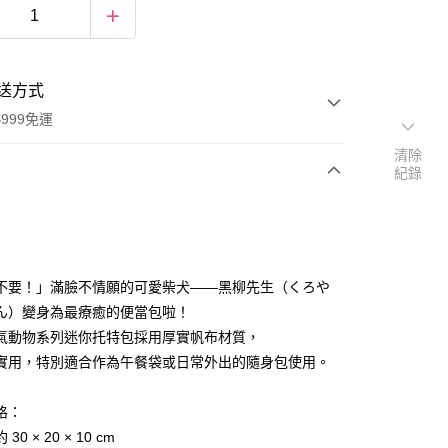
送方式
999免運
清除
紀錄
次付款
期付款
0 利率 每期
NT$100
21家銀行
不要！」滿臉不情願的可愛柴犬——黑柳先生（くろや
庫商業銀行
第一商業銀行
ん）變身為最療癒的便當包啦！
付款
業銀行
彰化商業銀行
氣動物系列迷你托特包採用厚實帆布材質，
業儲蓄銀行
台北富邦商業銀行
實用，特別適合作為午餐袋或日常外出的隨身包使用。
華商業銀行
兆豐國際商業銀行
小企業銀行
台中商業銀行
格：
台灣）商業銀行
華泰商業銀行
業銀行
遠東國際商業銀行
30 × 20 × 10 cm