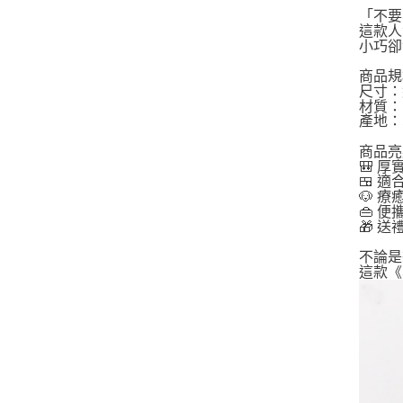
「不要
這款人
小巧卻
商品規
尺寸：約 
材質：
產地：
商品亮
🎒 
🍱 
🐶 
👜 
🎁 
不論是
這款《