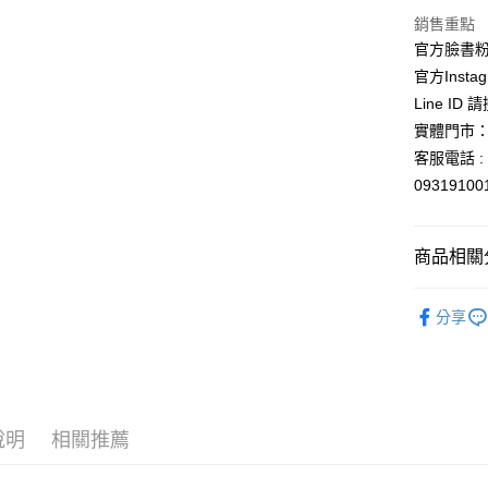
銷售重點
每筆NT$1
官方臉書
官方Instag
Line ID
實體門市：
客服電話 : 
0931910
商品相關分
👜旅行必備
分享
依角色圖
說明
相關推薦