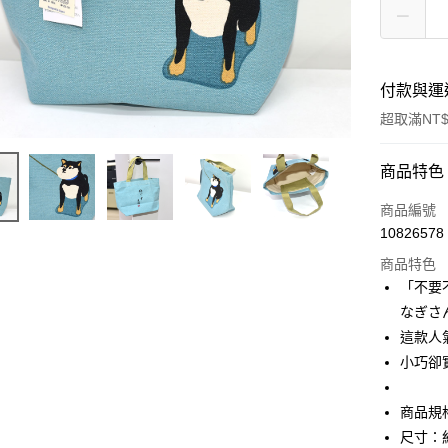
付款與運
超取滿NT$
付款方式
商品特色
信用卡一
商品編號
10826578
信用卡分
商品特色
3 期 
「不要
合作金
なぎさ
超商取貨
華南商
這款人
LINE Pay
上海商
小巧卻
國泰世
Apple Pay
臺灣中
商品規
匯豐（
街口支付
聯邦商
尺寸：約 