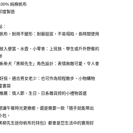
業銀行
永豐商業銀行
00% 純棉帆布
業銀行
星展（台灣）商業銀行
印度製造
際商業銀行
中國信託商業銀行
y
天信用卡公司
點：
厚實帆布，耐用不變形：耐磨挺拔，不易塌陷，長時間使用
適合放入便當、水壺、小零食：上班族、學生或戶外野餐的
伴
付款
療癒系柴犬「黑柳先生」角色設計：表情無敵可愛，令人會
5，滿NT$999(含以上)免運費
家取貨
便攜好搭，適合男女老少：也可作為短程散步、小物購物
5，滿NT$999(含以上)免運費
童書袋
送禮推薦：情人節、生日、日系雜貨控的小禮物首選
付款
5，滿NT$999(含以上)免運費
想讓午餐時光更療癒，還是需要一款「隨手就能帶出
1取貨
小包，
5，滿NT$999(含以上)免運費
黑柳先生迷你帆布托特包》都會是您生活中的實用好