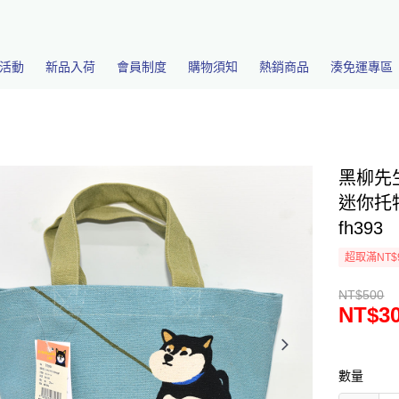
活動
新品入荷
會員制度
購物須知
熱銷商品
湊免運專區
黑柳先
迷你托特
fh393
超取滿NT$
NT$500
NT$3
數量