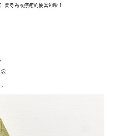
）變身為最療癒的便當包啦！
伴
書袋
，