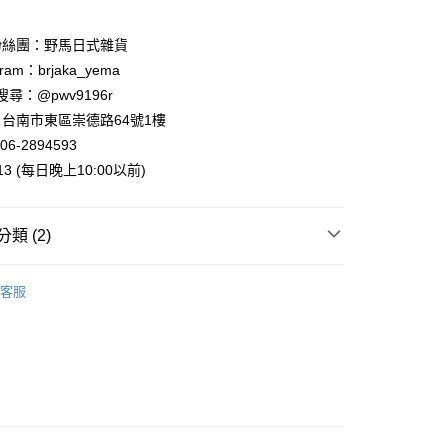
00，滿NT$999(含以上)免運費
粉絲團：野馬日式雜貨
ram：brjaka_yema
 請搜尋：@pwv9196r
台南市東區崇德路64號1樓
06-2894593
013 (每日晚上10:00以前)
類 (2)
 | 包包．收納袋
手提袋．背包
客服
案
❤萌萌柴犬