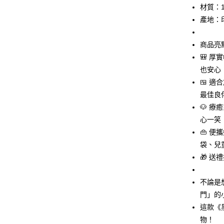
元大商
悠遊付
材質：1
玉山商
產地：
台新國
Google Pa
台灣樂
ATM付款
商品亮
🎒 
也安心
運送方式
🍱 
最佳良
全家取貨
🐶 
每筆NT$6
心一笑
付款後全
👜 
每筆NT$6
袋、兒
🎁 
7-11取貨
每筆NT$6
不論是
付款後7-1
門」的
每筆NT$6
這款《
物！
宅配