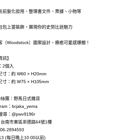
業銀行
星展（台灣）商業銀行
際商業銀行
中國信託商業銀行
y
住前髮化妝用、整理書文件、票據、小物等
天信用卡公司
包包上當裝飾，展現你的史努比迷魅力
客（Woodstock）圖案設計，療癒可愛感爆棚！
付款
資訊】
5，滿NT$999(含以上)免運費
：2個入
家取貨
寸：約 W60 × H20mm
5，滿NT$999(含以上)免運費
寸：約 W75 × H105mm
付款
粉絲團：野馬日式雜貨
5，滿NT$999(含以上)免運費
ram：brjaka_yema
1取貨
 請搜尋：@pwv9196r
5，滿NT$999(含以上)免運費
台南市東區崇德路64號1樓
06-2894593
013 (每日晚上10:00以前)
00，滿NT$999(含以上)免運費