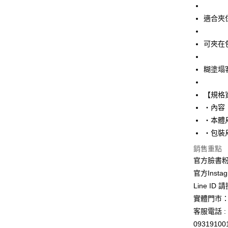
玉山商
台新國
Google Pa
適合夾
台灣樂
ATM付款
可夾在
運送方式
糊塗塌
全家取貨
【規格
每筆NT$6
・內容
付款後全
・本體尺
每筆NT$6
・包裝尺
7-11取貨
銷售重點
官方臉書
每筆NT$6
官方Instag
付款後7-1
Line ID
每筆NT$6
實體門市：
客服電話 : 
宅配
0931910
每筆NT$1