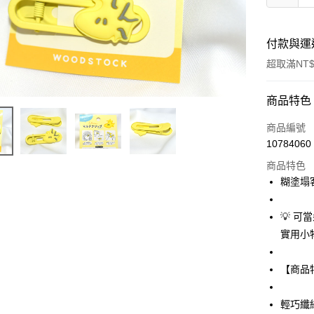
付款與運
超取滿NT$
付款方式
商品特色
信用卡一
商品編號
10784060
信用卡分
商品特色
3 期 
糊塗塌
合作金
超商取貨
華南商
💡 
LINE Pay
上海商
實用小
國泰世
Apple Pay
臺灣中
【商品
匯豐（
街口支付
聯邦商
元大商
悠遊付
輕巧纖