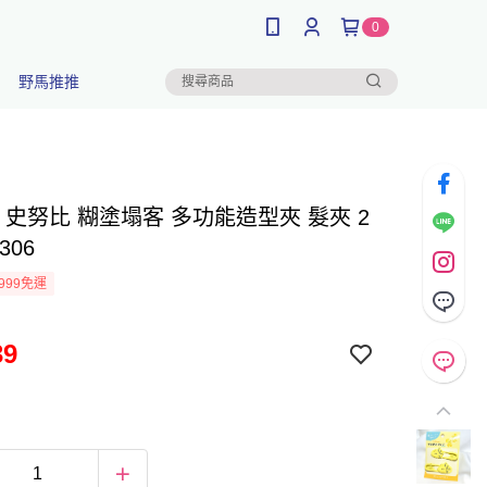
0
野馬推推
py 史努比 糊塗塌客 多功能造型夾 髮夾 2
306
999免運
39