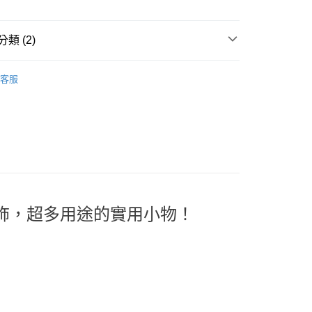
類 (2)
幸 | 生活雜貨
鞋．襪．帽．圍巾．配件
客服
案
Snoopy | 史努比
裝飾，超多用途的實用小物！