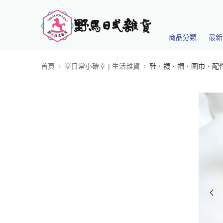
商品分類
最新
首頁
💡日常小確幸 | 生活雜貨
鞋．襪．帽．圍巾．配