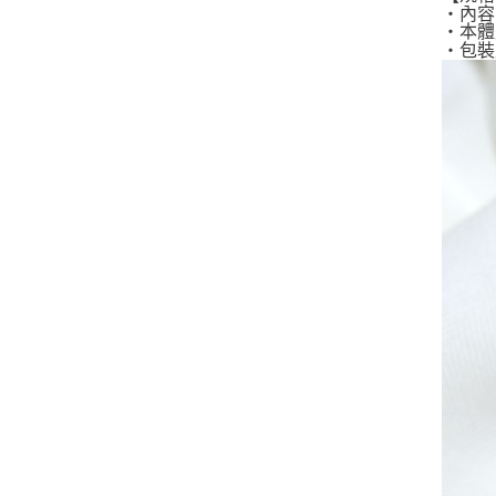
・內容
・本體尺
・包裝尺