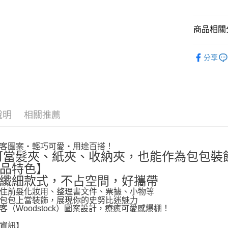
商品相關分
💡日常小確
分享
依角色圖
說明
相關推薦
客圖案・輕巧可愛・用途百搭！
 可當髮夾、紙夾、收納夾，也能作為包包
品特色】
纖細款式，不占空間，好攜帶
住前髮化妝用、整理書文件、票據、小物等
包包上當裝飾，展現你的史努比迷魅力
客（Woodstock）圖案設計，療癒可愛感爆棚！
資訊】