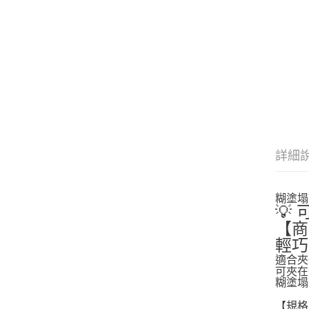
詳細
糊塗塌
💡
【商
輕巧
適合夾
可夾在
糊塗塌
【規格