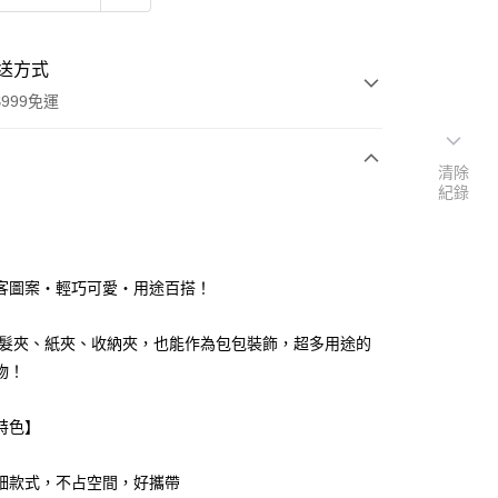
送方式
999免運
清除
紀錄
次付款
期付款
0 利率 每期
NT$79
21家銀行
客圖案・輕巧可愛・用途百搭！
庫商業銀行
第一商業銀行
付款
業銀行
彰化商業銀行
可當髮夾、紙夾、收納夾，也能作為包包裝飾，超多用途的
業儲蓄銀行
台北富邦商業銀行
物！
華商業銀行
兆豐國際商業銀行
小企業銀行
台中商業銀行
特色】
台灣）商業銀行
華泰商業銀行
業銀行
遠東國際商業銀行
業銀行
永豐商業銀行
細款式，不占空間，好攜帶