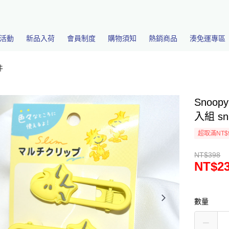
活動
新品入荷
會員制度
購物須知
熱銷商品
湊免運專區
件
Snoo
入組 sn
超取滿NT$
NT$398
NT$2
數量