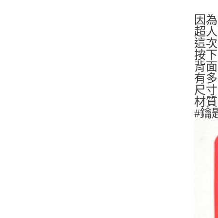
因為
超人
這次
按下
背面
有多
尺寸：
材質
#鑰