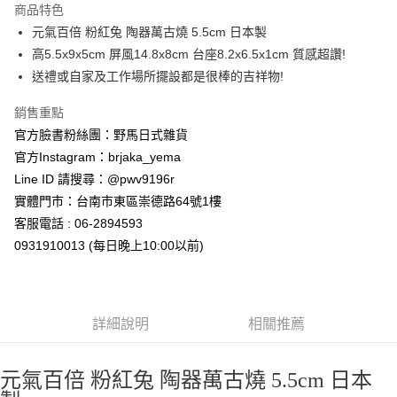
商品特色
合作金庫商業銀行
第一商業銀行
超商取貨付款
元氣百倍 粉紅兔 陶器萬古燒 5.5cm 日本製
華南商業銀行
彰化商業銀行
高5.5x9x5cm 屏風14.8x8cm 台座8.2x6.5x1cm 質感超讚!
LINE Pay
上海商業儲蓄銀行
台北富邦商業銀行
國泰世華商業銀行
兆豐國際商業銀行
送禮或自家及工作場所擺設都是很棒的吉祥物!
Apple Pay
臺灣中小企業銀行
台中商業銀行
銷售重點
匯豐（台灣）商業銀行
華泰商業銀行
街口支付
聯邦商業銀行
遠東國際商業銀行
官方臉書粉絲團：野馬日式雜貨
元大商業銀行
永豐商業銀行
悠遊付
官方Instagram：brjaka_yema
玉山商業銀行
星展（台灣）商業銀行
Line ID 請搜尋：@pwv9196r
台新國際商業銀行
中國信託商業銀行
Google Pay
實體門市：台南市東區崇德路64號1樓
台灣樂天信用卡公司
ATM付款
客服電話 : 06-2894593
0931910013 (每日晚上10:00以前)
運送方式
全家取貨付款
每筆NT$65，滿NT$999(含以上)免運費
詳細說明
相關推薦
付款後全家取貨
每筆NT$65，滿NT$999(含以上)免運費
元氣百倍 粉紅兔 陶器萬古燒 5.5cm 日本