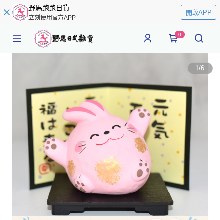
野馬跑跑日貨
開啟APP
立刻使用官方APP
0
1
/
6