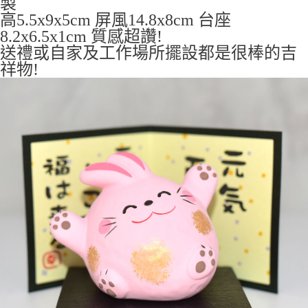
製
7-11取貨付款
高5.5x9x5cm 屏風14.8x8cm 台座
每筆NT$65，滿NT$999(含以上)免運費
8.2x6.5x1cm 質感超讚!
送禮或自家及工作場所擺設都是很棒的吉
付款後7-11取貨
祥物!
每筆NT$65，滿NT$999(含以上)免運費
宅配
每筆NT$100，滿NT$999(含以上)免運費