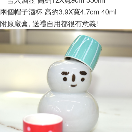
7-11取貨付款
兩個帽子酒杯 高約3.9X寬4.7cm 40ml
每筆NT$65，滿NT$999(含以上)免運費
附原廠盒, 送禮自用都很有意義!
付款後7-11取貨
每筆NT$65，滿NT$999(含以上)免運費
宅配
每筆NT$100，滿NT$999(含以上)免運費