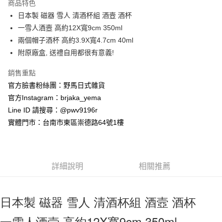
商品特色
合作金庫商業銀行
第一商業銀行
超商取貨付款
日本製 磁器 雪人 清酒杯組 酒壼 酒杯
華南商業銀行
彰化商業銀行
一雪人酒壼 高約12X寬9cm 350ml
LINE Pay
上海商業儲蓄銀行
台北富邦商業銀行
國泰世華商業銀行
兆豐國際商業銀行
兩個帽子酒杯 高約3.9X寬4.7cm 40ml
Apple Pay
臺灣中小企業銀行
台中商業銀行
附原廠盒, 送禮自用都很有意義!
匯豐（台灣）商業銀行
華泰商業銀行
街口支付
聯邦商業銀行
遠東國際商業銀行
銷售重點
元大商業銀行
永豐商業銀行
悠遊付
官方臉書粉絲團：野馬日式雜貨
玉山商業銀行
星展（台灣）商業銀行
官方Instagram：brjaka_yema
台新國際商業銀行
中國信託商業銀行
Google Pay
Line ID 請搜尋：@pwv9196r
台灣樂天信用卡公司
ATM付款
實體門市：台南市東區崇德路64號1樓
運送方式
全家取貨付款
詳細說明
相關推薦
每筆NT$65，滿NT$999(含以上)免運費
付款後全家取貨
日本製 磁器 雪人 清酒杯組 酒壼 酒杯
每筆NT$65，滿NT$999(含以上)免運費
一雪人酒壼 高約12X寬9cm 350ml