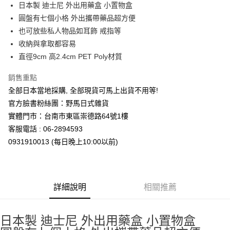
超商取貨付款
日本製 迪士尼 外出用藥盒 小置物盒
華南商業銀行
彰化商業銀行
圓盤有七個小格 外出攜帶藥品超方便
LINE Pay
上海商業儲蓄銀行
台北富邦商業銀行
國泰世華商業銀行
兆豐國際商業銀行
也可放些私人物品如耳飾 戒指等
Apple Pay
臺灣中小企業銀行
台中商業銀行
收納與拿取都容易
匯豐（台灣）商業銀行
華泰商業銀行
直徑9cm 高2.4cm PET Poly材質
街口支付
聯邦商業銀行
遠東國際商業銀行
元大商業銀行
永豐商業銀行
悠遊付
銷售重點
玉山商業銀行
星展（台灣）商業銀行
全部日本當地採購, 全部現貨可馬上出貨不用等!
台新國際商業銀行
中國信託商業銀行
Google Pay
官方臉書粉絲團：野馬日式雜貨
台灣樂天信用卡公司
ATM付款
實體門市：台南市東區崇德路64號1樓
客服電話 : 06-2894593
運送方式
0931910013 (每日晚上10:00以前)
全家取貨付款
每筆NT$65，滿NT$999(含以上)免運費
詳細說明
相關推薦
付款後全家取貨
每筆NT$65，滿NT$999(含以上)免運費
日本製 迪士尼 外出用藥盒 小置物盒
7-11取貨付款