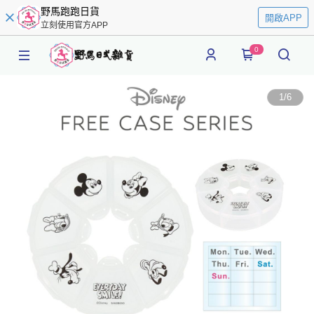
野馬跑跑日貨
開啟APP
立刻使用官方APP
0
1
/
6