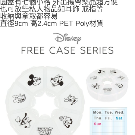
圓盤有七個小格 外出攜帶藥品超方便
每筆NT$65，滿NT$999(含以上)免運費
也可放些私人物品如耳飾 戒指等
收納與拿取都容易
付款後7-11取貨
直徑9cm 高2.4cm PET Poly材質
每筆NT$65，滿NT$999(含以上)免運費
宅配
每筆NT$100，滿NT$999(含以上)免運費