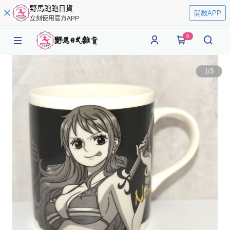
野馬跑跑日貨
開啟APP
立刻使用官方APP
0
1
/
3