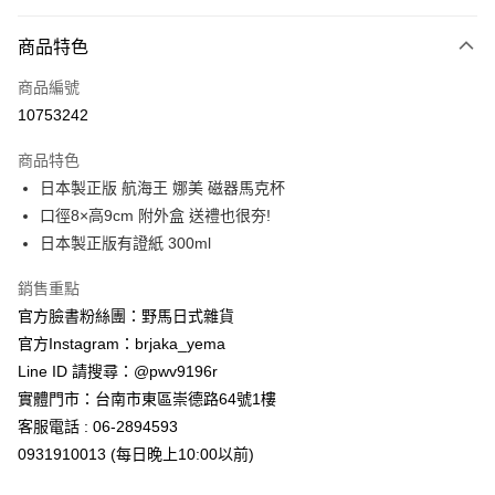
付款方式
商品特色
信用卡一次付款
商品編號
信用卡分期付款
10753242
3 期 0 利率 每期
NT$140
21家銀行
商品特色
合作金庫商業銀行
第一商業銀行
超商取貨付款
日本製正版 航海王 娜美 磁器馬克杯
華南商業銀行
彰化商業銀行
口徑8×高9cm 附外盒 送禮也很夯!
LINE Pay
上海商業儲蓄銀行
台北富邦商業銀行
國泰世華商業銀行
兆豐國際商業銀行
日本製正版有證紙 300ml
Apple Pay
臺灣中小企業銀行
台中商業銀行
銷售重點
匯豐（台灣）商業銀行
華泰商業銀行
街口支付
聯邦商業銀行
遠東國際商業銀行
官方臉書粉絲團：野馬日式雜貨
元大商業銀行
永豐商業銀行
悠遊付
官方Instagram：brjaka_yema
玉山商業銀行
星展（台灣）商業銀行
Line ID 請搜尋：@pwv9196r
台新國際商業銀行
中國信託商業銀行
Google Pay
實體門市：台南市東區崇德路64號1樓
台灣樂天信用卡公司
ATM付款
客服電話 : 06-2894593
0931910013 (每日晚上10:00以前)
運送方式