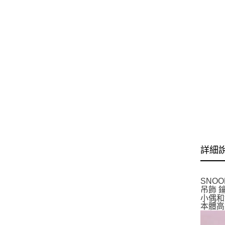
詳細
SNO
吊飾 
小偶和
本體高約