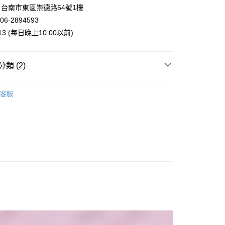
業銀行
星展（台灣）商業銀行
台南市東區崇德路64號1樓
際商業銀行
中國信託商業銀行
y
06-2894593
天信用卡公司
013 (每日晚上10:00以前)
類 (2)
付款
案
Snoopy | 史努比
客服
5，滿NT$999(含以上)免運費
鐵．鑰匙圈
家取貨
5，滿NT$999(含以上)免運費
付款
5，滿NT$999(含以上)免運費
1取貨
5，滿NT$999(含以上)免運費
00，滿NT$999(含以上)免運費