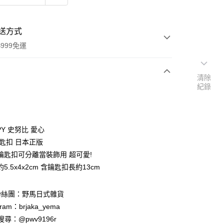
送方式
999免運
清除
紀錄
次付款
期付款
0 利率 每期
NT$86
21家銀行
PY 史努比 愛心
庫商業銀行
第一商業銀行
鑰匙扣 日本正版
付款
業銀行
彰化商業銀行
鑰匙扣可分離當裝飾用 超可愛!
業儲蓄銀行
台北富邦商業銀行
5.5x4x2cm 含鑰匙扣長約13cm
華商業銀行
兆豐國際商業銀行
小企業銀行
台中商業銀行
台灣）商業銀行
華泰商業銀行
粉絲團：野馬日式雜貨
業銀行
遠東國際商業銀行
ram：brjaka_yema
業銀行
永豐商業銀行
 請搜尋：@pwv9196r