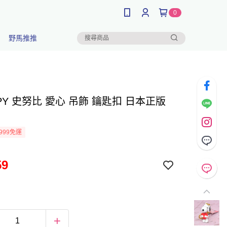
0
野馬推推
PY 史努比 愛心 吊飾 鑰匙扣 日本正版
999免運
59