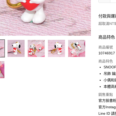
付款與運
超取滿NT$
付款方式
商品特色
信用卡一
商品編號
10746917
信用卡分
商品特色
3 期 
SNOO
合作金
吊飾 
超商取貨
華南商
小偶和
LINE Pay
上海商
本體高約
國泰世
Apple Pay
銷售重點
臺灣中
匯豐（
官方臉書
街口支付
聯邦商
官方Instag
元大商
悠遊付
Line ID