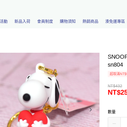
活動
新品入荷
會員制度
購物須知
熱銷商品
湊免運專區
SNOO
sn804
超取滿NT$
NT$432
NT$2
數量