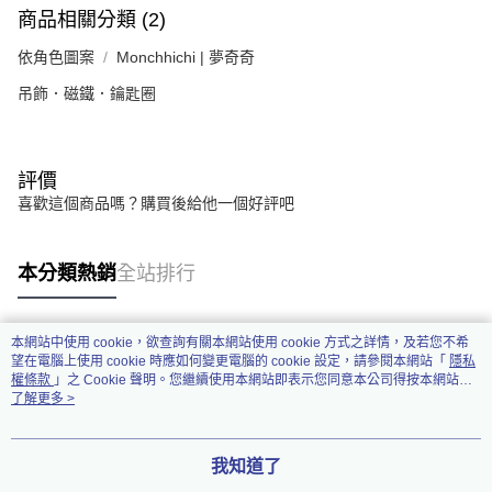
商品相關分類 (2)
依角色圖案
Monchhichi | 夢奇奇
吊飾．磁鐵．鑰匙圈
評價
喜歡這個商品嗎？購買後給他一個好評吧
本分類熱銷
全站排行
本網站中使用 cookie，欲查詢有關本網站使用 cookie 方式之詳情，及若您不希
熱門標籤
望在電腦上使用 cookie 時應如何變更電腦的 cookie 設定，請參閱本網站「
隱私
權條款
」之 Cookie 聲明。您繼續使用本網站即表示您同意本公司得按本網站使
用條款之 Cookie 聲明使用 cookie。
了解更多 >
我知道了