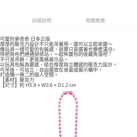
7-11取貨付款
每筆NT$65，滿NT$999(含以上)免運費
詳細說明
相關推薦
付款後7-11取貨
每筆NT$65，滿NT$999(含以上)免運費
可愛的夢奇奇 日本正版
宅配
厚厚的壓克力設計不只能吊著用，還可以立起來擺～
像玩具一樣可愛的包裝感，就算只是擺著也療癒滿分♪
每筆NT$100，滿NT$999(含以上)免運費
快把角色們通通排排站，一起佈置你的收藏角落吧！
不只是吊飾，更是風格展示品。
以玩具包裝為靈感，結合厚度與立體感的壓克力設計。
可吊掛、可站立，自由擺放在桌面或展示櫃中，
打造獨一無二的個人空間。
【素材】壓克力
【尺寸】約 H5.9 × W3.6 × D1.2 cm