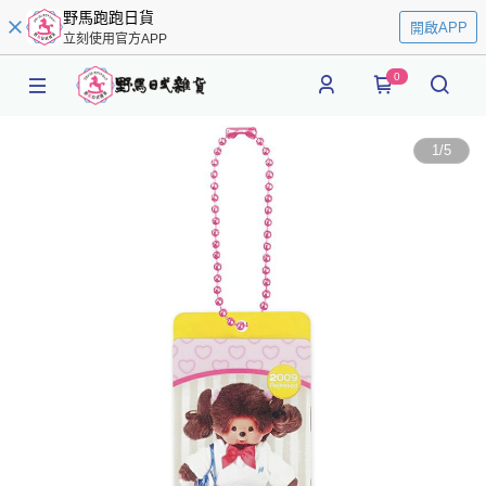
野馬跑跑日貨
開啟APP
立刻使用官方APP
0
1
/
5