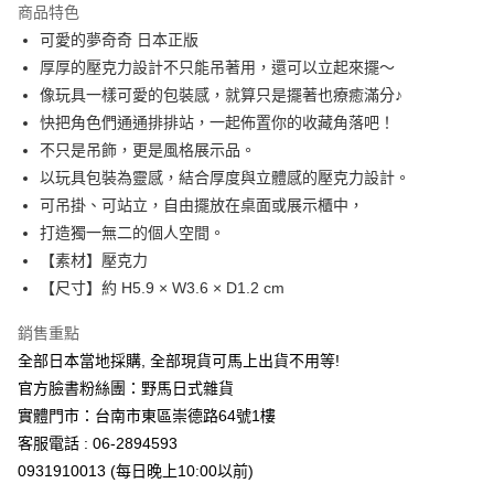
商品特色
合作金庫商業銀行
第一商業銀行
超商取貨付款
可愛的夢奇奇 日本正版
華南商業銀行
彰化商業銀行
厚厚的壓克力設計不只能吊著用，還可以立起來擺～
LINE Pay
上海商業儲蓄銀行
台北富邦商業銀行
國泰世華商業銀行
兆豐國際商業銀行
像玩具一樣可愛的包裝感，就算只是擺著也療癒滿分♪
Apple Pay
臺灣中小企業銀行
台中商業銀行
快把角色們通通排排站，一起佈置你的收藏角落吧！
匯豐（台灣）商業銀行
華泰商業銀行
不只是吊飾，更是風格展示品。
街口支付
聯邦商業銀行
遠東國際商業銀行
以玩具包裝為靈感，結合厚度與立體感的壓克力設計。
元大商業銀行
永豐商業銀行
悠遊付
可吊掛、可站立，自由擺放在桌面或展示櫃中，
玉山商業銀行
星展（台灣）商業銀行
打造獨一無二的個人空間。
台新國際商業銀行
中國信託商業銀行
Google Pay
台灣樂天信用卡公司
【素材】壓克力
ATM付款
【尺寸】約 H5.9 × W3.6 × D1.2 cm
運送方式
銷售重點
全部日本當地採購, 全部現貨可馬上出貨不用等!
全家取貨付款
官方臉書粉絲團：野馬日式雜貨
每筆NT$65，滿NT$999(含以上)免運費
實體門市：台南市東區崇德路64號1樓
付款後全家取貨
客服電話 : 06-2894593
每筆NT$65，滿NT$999(含以上)免運費
0931910013 (每日晚上10:00以前)