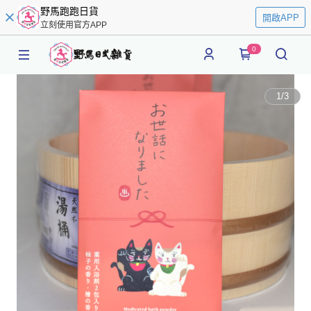
野馬跑跑日貨
開啟APP
立刻使用官方APP
0
1
/
3