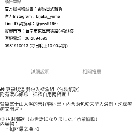
銷售重點
付款後全家取貨
官方臉書粉絲團：野馬日式雜貨
每筆NT$65，滿NT$999(含以上)免運費
官方Instagram：brjaka_yema
Line ID 請搜尋：@pwv9196r
7-11取貨付款
實體門市：台南市東區崇德路64號1樓
每筆NT$65，滿NT$999(含以上)免運費
客服電話 : 06-2894593
付款後7-11取貨
0931910013 (每日晚上10:00以前)
每筆NT$65，滿NT$999(含以上)免運費
宅配
每筆NT$100，滿NT$999(含以上)免運費
詳細說明
相關推薦
🎁 豆福錢湯 雙包入禮盒組（包裝紙款）
附有暖心訊息，送禮自用兩相宜！
背靠富士山入浴的吉祥物插畫，內含兩包粉末型入浴劑，泡澡療
癒又開運。
◎ 招財貓款（お世話になりました／承蒙關照）
內容物：
・招財貓之湯 ×1