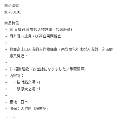
商品編號
信用卡分期付款
10739101
3 期 0 利率 每期
NT$41
21家銀行
商品特色
合作金庫商業銀行
第一商業銀行
超商取貨付款
🎁 豆福錢湯 雙包入禮盒組（包裝紙款）
華南商業銀行
彰化商業銀行
附有暖心訊息，送禮自用兩相宜！
LINE Pay
上海商業儲蓄銀行
台北富邦商業銀行
國泰世華商業銀行
兆豐國際商業銀行
Apple Pay
臺灣中小企業銀行
台中商業銀行
背靠富士山入浴的吉祥物插畫，內含兩包粉末型入浴劑，泡澡療
匯豐（台灣）商業銀行
華泰商業銀行
癒又開運。
街口支付
聯邦商業銀行
遠東國際商業銀行
元大商業銀行
永豐商業銀行
悠遊付
◎ 招財貓款（お世話になりました／承蒙關照）
玉山商業銀行
星展（台灣）商業銀行
內容物：
台新國際商業銀行
中國信託商業銀行
Google Pay
台灣樂天信用卡公司
・招財貓之湯 ×1
ATM付款
・感恩犬之湯 ×1
運送方式
產地：日本
全家取貨付款
用途：入浴劑（粉末型）
每筆NT$65，滿NT$999(含以上)免運費