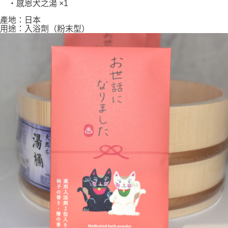
・感恩犬之湯 ×1
產地：日本
用途：入浴劑（粉末型）