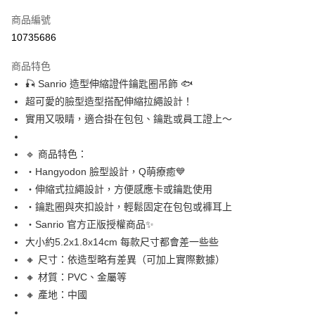
信用卡一次付款
商品編號
信用卡分期付款
10735686
3 期 0 利率 每期
NT$73
21家銀行
商品特色
合作金庫商業銀行
第一商業銀行
超商取貨付款
🎣 Sanrio 造型伸縮證件鑰匙圈吊飾 🐟
華南商業銀行
彰化商業銀行
超可愛的臉型造型搭配伸縮拉繩設計！
LINE Pay
上海商業儲蓄銀行
台北富邦商業銀行
國泰世華商業銀行
兆豐國際商業銀行
實用又吸睛，適合掛在包包、鑰匙或員工證上～
Apple Pay
臺灣中小企業銀行
台中商業銀行
匯豐（台灣）商業銀行
華泰商業銀行
🔹 商品特色：
街口支付
聯邦商業銀行
遠東國際商業銀行
・Hangyodon 臉型設計，Q萌療癒💙
元大商業銀行
永豐商業銀行
悠遊付
・伸縮式拉繩設計，方便感應卡或鑰匙使用
玉山商業銀行
星展（台灣）商業銀行
・鑰匙圈與夾扣設計，輕鬆固定在包包或褲耳上
台新國際商業銀行
中國信託商業銀行
Google Pay
台灣樂天信用卡公司
・Sanrio 官方正版授權商品✨
ATM付款
大小約5.2x1.8x14cm 每款尺寸都會差一些些
🔸 尺寸：依造型略有差異（可加上實際數據）
運送方式
🔸 材質：PVC、金屬等
全家取貨付款
🔸 產地：中國
每筆NT$65，滿NT$999(含以上)免運費