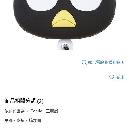
顯示電腦版詳細說明
客服
商品相關分類 (2)
依角色圖案
Sanrio | 三麗鷗
吊飾．磁鐵．鑰匙圈