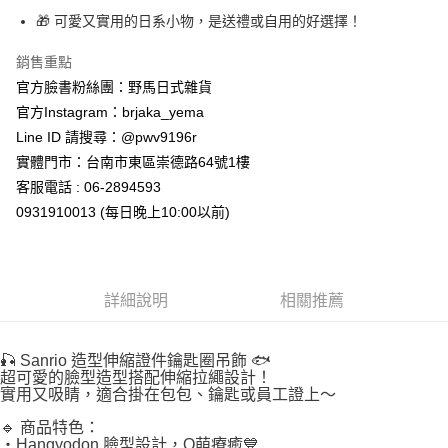
🎁 可愛又實用的日系小物，是送禮或自用的好選擇！
付款後全家取貨
每筆NT$65，滿NT$999(含以上)免運費
銷售重點
官方臉書粉絲團：野馬日式雜貨
7-11取貨付款
官方Instagram：brjaka_yema
每筆NT$65，滿NT$999(含以上)免運費
Line ID 請搜尋：@pwv9196r
付款後7-11取貨
實體門市：台南市東區崇德路64號1樓
每筆NT$65，滿NT$999(含以上)免運費
客服電話 : 06-2894593
0931910013 (每日晚上10:00以前)
宅配
每筆NT$100，滿NT$999(含以上)免運費
詳細說明
相關推薦
🎣 Sanrio 造型伸縮證件鑰匙圈吊飾 🐟
超可愛的臉型造型搭配伸縮拉繩設計！
實用又吸睛，適合掛在包包、鑰匙或員工證上～
🔹 商品特色：
・Hangyodon 臉型設計，Q萌療癒💙