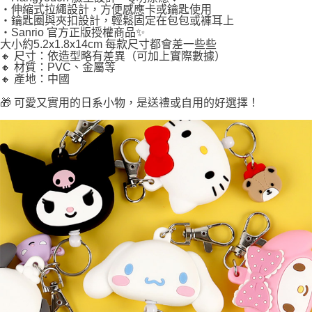
・伸縮式拉繩設計，方便感應卡或鑰匙使用
・鑰匙圈與夾扣設計，輕鬆固定在包包或褲耳上
・Sanrio 官方正版授權商品✨
大小約5.2x1.8x14cm 每款尺寸都會差一些些
🔸 尺寸：依造型略有差異（可加上實際數據）
🔸 材質：PVC、金屬等
🔸 產地：中國
🎁 可愛又實用的日系小物，是送禮或自用的好選擇！