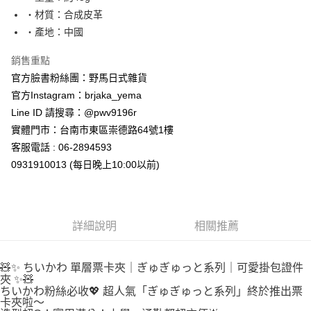
・材質：合成皮革
付款後全家取貨
・產地：中國
每筆NT$65，滿NT$999(含以上)免運費
銷售重點
7-11取貨付款
官方臉書粉絲團：野馬日式雜貨
每筆NT$65，滿NT$999(含以上)免運費
官方Instagram：brjaka_yema
付款後7-11取貨
Line ID 請搜尋：@pwv9196r
每筆NT$65，滿NT$999(含以上)免運費
實體門市：台南市東區崇德路64號1樓
客服電話 : 06-2894593
宅配
0931910013 (每日晚上10:00以前)
每筆NT$100，滿NT$999(含以上)免運費
詳細說明
相關推薦
🧸✨ ちいかわ 單層票卡夾｜ぎゅぎゅっと系列｜可愛掛包證件
夾 ✨🧸
ちいかわ粉絲必收💖 超人氣「ぎゅぎゅっと系列」終於推出票
卡夾啦～