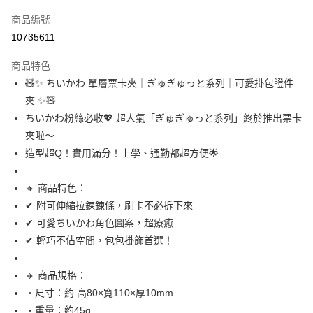
信用卡一次付款
商品編號
信用卡分期付款
10735611
3 期 0 利率 每期
NT$139
21家銀行
商品特色
合作金庫商業銀行
第一商業銀行
超商取貨付款
🧸✨ ちいかわ 單層票卡夾｜ぎゅぎゅっと系列｜可愛掛包證件
華南商業銀行
彰化商業銀行
夾 ✨🧸
LINE Pay
上海商業儲蓄銀行
台北富邦商業銀行
國泰世華商業銀行
兆豐國際商業銀行
ちいかわ粉絲必收💖 超人氣「ぎゅぎゅっと系列」終於推出票卡
Apple Pay
臺灣中小企業銀行
台中商業銀行
夾啦～
匯豐（台灣）商業銀行
華泰商業銀行
造型超Q！實用滿分！上學、通勤都超方便🌟
街口支付
聯邦商業銀行
遠東國際商業銀行
元大商業銀行
永豐商業銀行
悠遊付
🔸 商品特色：
玉山商業銀行
星展（台灣）商業銀行
✔ 附可伸縮拉鍊鍊條，刷卡不必拆下來
台新國際商業銀行
中國信託商業銀行
Google Pay
台灣樂天信用卡公司
✔ 可愛ちいかわ角色圖案，超療癒
ATM付款
✔ 輕巧不佔空間，包包掛飾首選！
運送方式
🔸 商品規格：
全家取貨付款
・尺寸：約 高80×寬110×厚10mm
每筆NT$65，滿NT$999(含以上)免運費
・重量：約45g