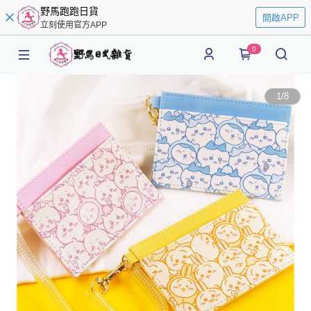
野馬跑跑日貨
開啟APP
立刻使用官方APP
0
1
/
8