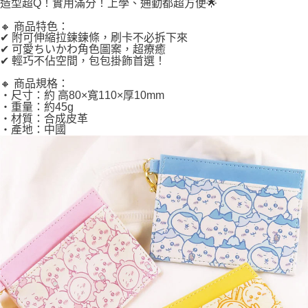
造型超Q！實用滿分！上學、通勤都超方便🌟
🔸 商品特色：
✔ 附可伸縮拉鍊鍊條，刷卡不必拆下來
✔ 可愛ちいかわ角色圖案，超療癒
✔ 輕巧不佔空間，包包掛飾首選！
🔸 商品規格：
・尺寸：約 高80×寬110×厚10mm
・重量：約45g
・材質：合成皮革
・產地：中國