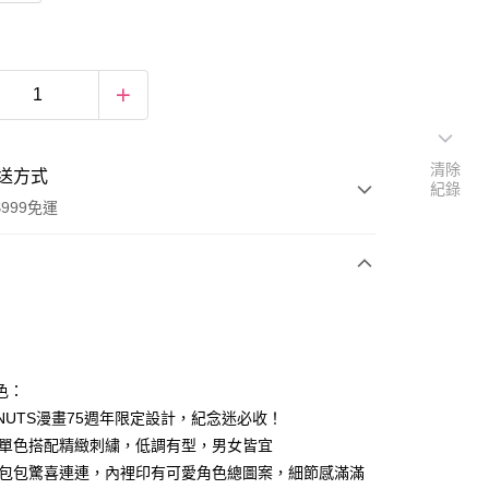
清除
送方式
紀錄
999免運
次付款
期付款
0 利率 每期
NT$199
21家銀行
色：
庫商業銀行
第一商業銀行
ANUTS漫畫75週年限定設計，紀念迷必收！
付款
業銀行
彰化商業銀行
簡約單色搭配精緻刺繍，低調有型，男女皆宜
業儲蓄銀行
台北富邦商業銀行
打開包包驚喜連連，內裡印有可愛角色總圖案，細節感滿滿
華商業銀行
兆豐國際商業銀行