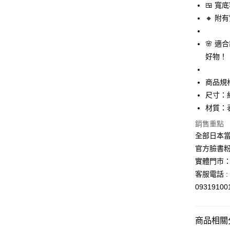
🍱 
Apple Pay
臺灣中
🔸 
匯豐（
街口支付
聯邦商
元大商
悠遊付
🌸 
玉山商
好物！
台新國
Google Pa
台灣樂
ATM付款
商品規
尺寸：約
材質：
運送方式
銷售重點
全家取貨
全部日本當
每筆NT$6
官方臉書
實體門市：
付款後全
客服電話 : 
每筆NT$6
0931910
7-11取貨
每筆NT$6
商品相關分