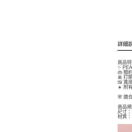
詳細
商品特
✨ P
👜 
🎀 
🍱 
🔸 
🌸 
商品規
尺寸：約
材質：