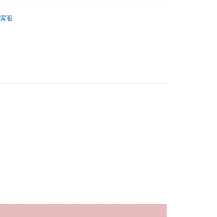
1取貨
案
Snoopy | 史努比
5，滿NT$999(含以上)免運費
客服
 | 包包．收納袋
手提袋．背包
00，滿NT$999(含以上)免運費