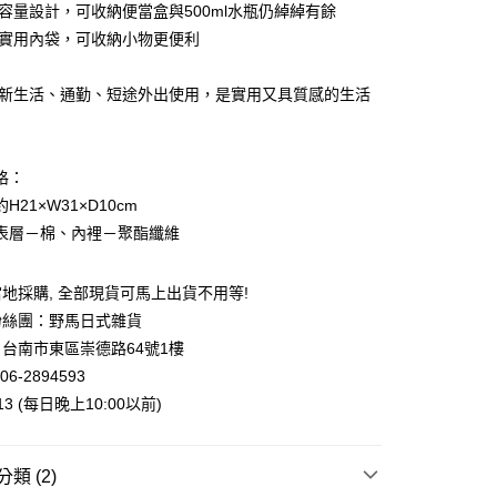
寬底容量設計，可收納便當盒與500ml水瓶仍綽綽有餘
小企業銀行
台中商業銀行
附有實用內袋，可收納小物更便利
台灣）商業銀行
華泰商業銀行
業銀行
遠東國際商業銀行
業銀行
永豐商業銀行
適合新生活、通勤、短途外出使用，是實用又具質感的生活
業銀行
星展（台灣）商業銀行
際商業銀行
中國信託商業銀行
y
天信用卡公司
格：
H21×W31×D10cm
表層－棉、內裡－聚酯纖維
付款
地採購, 全部現貨可馬上出貨不用等!
5，滿NT$999(含以上)免運費
粉絲團：野馬日式雜貨
台南市東區崇德路64號1樓
家取貨
06-2894593
5，滿NT$999(含以上)免運費
013 (每日晚上10:00以前)
付款
5，滿NT$999(含以上)免運費
類 (2)