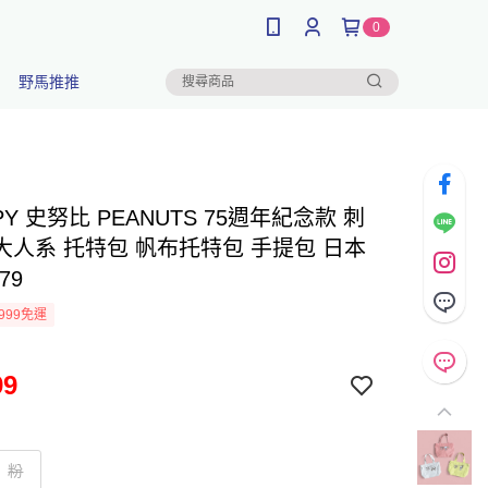
0
野馬推推
PY 史努比 PEANUTS 75週年紀念款 刺
大人系 托特包 帆布托特包 手提包 日本
79
999免運
99
粉