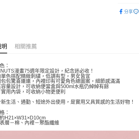
付款後7-1
依角色圖
每筆NT$6
分享
👜旅行必備
宅配
每筆NT$1
說明
相關推薦
色：
EANUTS漫畫75週年限定設計，紀念迷必收！
簡約單色搭配精緻刺繍，低調有型，男女皆宜
打開包包驚喜連連，內裡印有可愛角色總圖案，細節感滿滿
寬底容量設計，可收納便當盒與500ml水瓶仍綽綽有餘
附有實用內袋，可收納小物更便利
適合新生活、通勤、短途外出使用，是實用又具質感的生活好物！
格：
H21×W31×D10cm
表層－棉、內裡－聚酯纖維