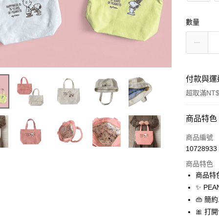
數量
付款與運
超取滿NT$
付款方式
商品特色
信用卡一
商品編號
10728933
信用卡分
商品特色
3 期 
商品特
合作金
✨ PE
超商取貨
華南商
👜 
LINE Pay
上海商
🎀 
國泰世