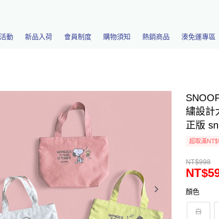
活動
新品入荷
會員制度
購物須知
熱銷商品
湊免運專區
SNOO
繍設計
正版 sn
超取滿NT$
NT$998
NT$5
顏色
白