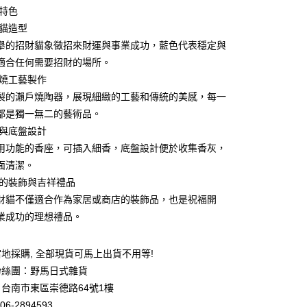
業銀行
永豐商業銀行
品特色
業銀行
星展（台灣）商業銀行
色貓造型
際商業銀行
中國信託商業銀行
y
舉的招財貓象徵招來財運與事業成功，藍色代表穩定與
天信用卡公司
適合任何需要招財的場所。
戶燒工藝製作
製的瀨戶燒陶器，展現細緻的工藝和傳統的美感，每一
都是獨一無二的藝術品。
立與底盤設計
付款
用功能的香座，可插入細香，底盤設計便於收集香灰，
5，滿NT$999(含以上)免運費
面清潔。
家取貨
完美的裝飾與吉祥禮品
5，滿NT$999(含以上)免運費
財貓不僅適合作為家居或商店的裝飾品，也是祝福開
業成功的理想禮品。
付款
5，滿NT$999(含以上)免運費
地採購, 全部現貨可馬上出貨不用等!
1取貨
粉絲團：野馬日式雜貨
5，滿NT$999(含以上)免運費
台南市東區崇德路64號1樓
06-2894593