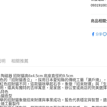
宅配
0931910
每筆NT$1
商品相關分
⛩️和風開
分享
依商品系
🎌日本製
💡日常小確
說明
相關推薦
陶磁器 招財貓高6x4.5cm 底座直徑約9.5cm
色的「招財貓香立」，採用日本愛知縣的傳統工藝「瀨戶燒」，
紅色招財貓不同，這款貓咪舉起右手，象徵「招來財運」與「生
用，還具有獨特的吉祥寓意，是家居、辦公室或商店的完美選擇
品特色
藍色貓造型
舉的招財貓象徵招來財運與事業成功，藍色代表穩定與智慧，適
瀨戶燒工藝製作