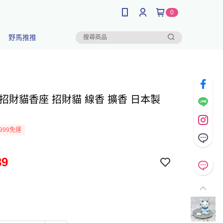
0
野馬推推
 招財貓香座 招財貓 線香 擴香 日本製
999免運
39