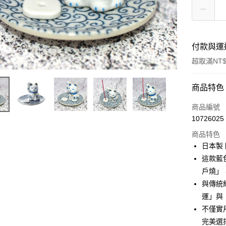
付款與運
超取滿NT$
付款方式
商品特色
信用卡一
商品編號
10726025
信用卡分
商品特色
3 期 
日本製 
合作金
這款藍
超商取貨
華南商
戶燒」
LINE Pay
上海商
與傳統
國泰世
運」與
Apple Pay
臺灣中
不僅實
匯豐（
街口支付
聯邦商
完美選