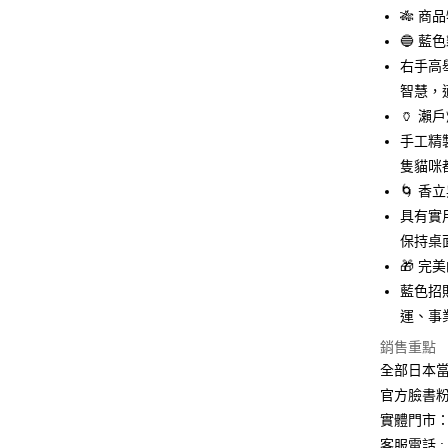
元大商
悠遊付
🎋 商
玉山商
🔵 藍
台新國
Google Pa
右手高
台灣樂
ATM付款
智慧，
🏺 瀨
手工精
運送方式
隻貓咪
🌀 香
全家取貨
具有實
每筆NT$6
保持桌
付款後全
🎁 
每筆NT$6
藍色招
運、事
7-11取貨
每筆NT$6
銷售重點
全部日本當
付款後7-1
官方臉書
每筆NT$6
實體門市：
客服電話 : 