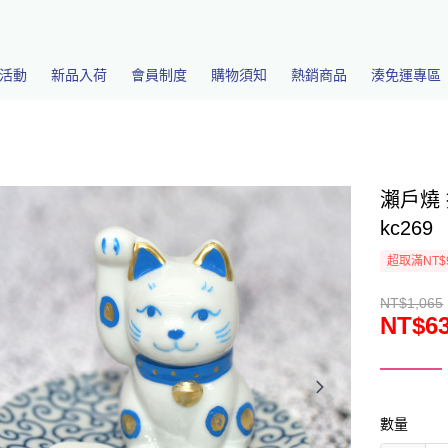
活動
新品入荷
會員制度
購物須知
熱銷商品
湊免運專區
瀨戶燒
kc269
超取滿NT$
NT$1,065
NT$6
數量