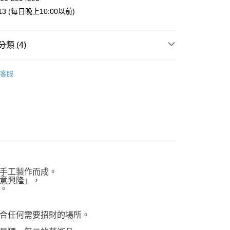
013 (每日晚上10:00以前)
00，滿NT$999(含以上)免運費
類 (4)
運擺飾裝飾
招財貓擺飾
客服
列
日本瀨戶燒擺飾
專區
幸 | 生活雜貨
線香擴香週邊
手工製作而成。
意興隆」，
。
合任何需要招財的場所。