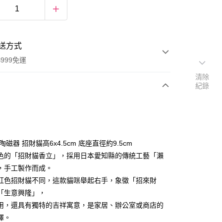
送方式
999免運
清除
紀錄
次付款
期付款
0 利率 每期
NT$213
21家銀行
陶磁器 招財貓高6x4.5cm 底座直徑約9.5cm
庫商業銀行
第一商業銀行
色的「招財貓香立」，採用日本愛知縣的傳統工藝「瀨
付款
業銀行
彰化商業銀行
，手工製作而成。
業儲蓄銀行
台北富邦商業銀行
紅色招財貓不同，這款貓咪舉起右手，象徵「招來財
華商業銀行
兆豐國際商業銀行
「生意興隆」，
小企業銀行
台中商業銀行
用，還具有獨特的吉祥寓意，是家居、辦公室或商店的
台灣）商業銀行
華泰商業銀行
業銀行
遠東國際商業銀行
擇。