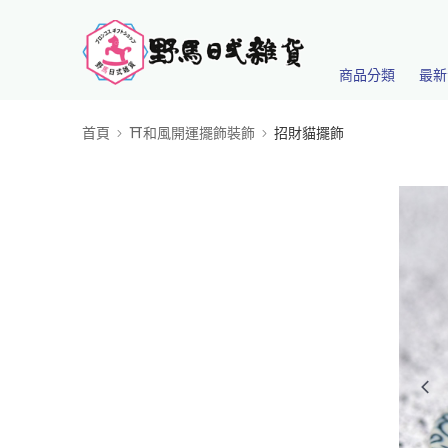
商品分類
最新
首頁
⛩️和風開運擺飾裝飾
招財貓擺飾