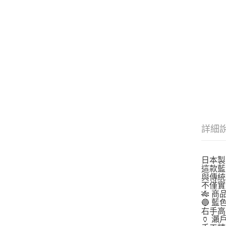
詳細
日本製 
這款藍
與傳統
不僅實
🎋 商
🔵 
右手高
🏺 