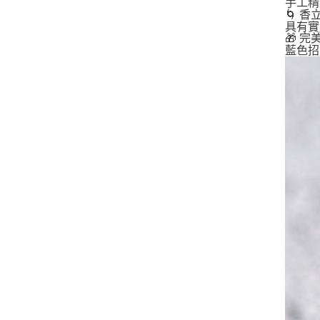
手工精
🌀 
具有實
🎁 
藍色招