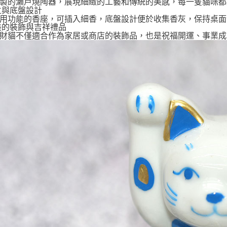
製的瀨戶燒陶器，展現細緻的工藝和傳統的美感，每一隻貓咪都
香立與底盤設計
用功能的香座，可插入細香，底盤設計便於收集香灰，保持桌面
完美的裝飾與吉祥禮品
財貓不僅適合作為家居或商店的裝飾品，也是祝福開運、事業成