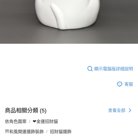
顯示電腦版詳細說明
客服
商品相關分類 (5)
查看全部
依角色圖案
❤金運招財貓
⛩️和風開運擺飾裝飾
招財貓擺飾