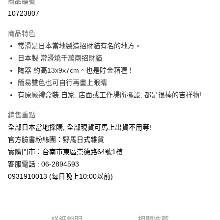
商品編號
信用卡分期付款
10723807
3 期 0 利率 每期
NT$485
21家銀行
商品特色
合作金庫商業銀行
第一商業銀行
超商取貨付款
常滑是日本當地製造招財貓有名的地方。
華南商業銀行
彰化商業銀行
日本製 常滑燒千萬兩招財貓
LINE Pay
上海商業儲蓄銀行
台北富邦商業銀行
國泰世華商業銀行
兆豐國際商業銀行
陶器 約高13x9x7cm。也是貯金箱喔！
Apple Pay
臺灣中小企業銀行
台中商業銀行
簡易雙色也可自行再畫上眼睛
匯豐（台灣）商業銀行
華泰商業銀行
有原廠禮盒裝,自家, 店面或工作場所擺設, 都是很棒的吉祥物!
街口支付
聯邦商業銀行
遠東國際商業銀行
元大商業銀行
永豐商業銀行
悠遊付
銷售重點
玉山商業銀行
星展（台灣）商業銀行
全部日本當地採購, 全部現貨可馬上出貨不用等!
台新國際商業銀行
中國信託商業銀行
Google Pay
官方臉書粉絲團：野馬日式雜貨
台灣樂天信用卡公司
ATM付款
實體門市：台南市東區崇德路64號1樓
客服電話 : 06-2894593
運送方式
0931910013 (每日晚上10:00以前)
全家取貨付款
每筆NT$65，滿NT$999(含以上)免運費
詳細說明
相關推薦