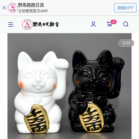
野馬跑跑日貨
開啟APP
立刻使用官方APP
0
1
/
10