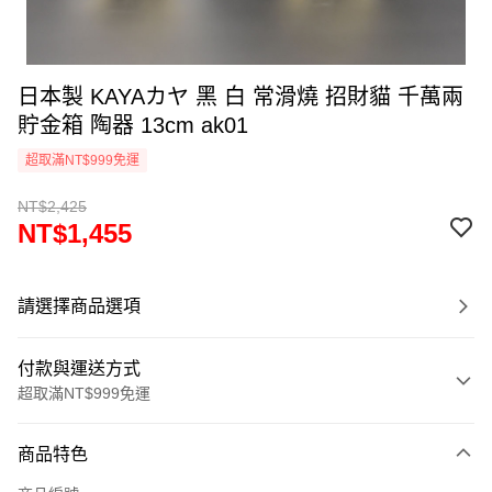
日本製 KAYAカヤ 黑 白 常滑燒 招財貓 千萬兩
貯金箱 陶器 13cm ak01
超取滿NT$999免運
NT$2,425
NT$1,455
請選擇商品選項
付款與運送方式
超取滿NT$999免運
付款方式
商品特色
信用卡一次付款