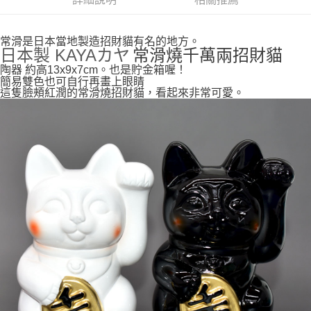
付款後全家取貨
每筆NT$65，滿NT$999(含以上)免運費
常滑是日本當地製造招財貓有名的地方。
7-11取貨付款
日本製 KAYAカヤ
常滑燒千萬兩招財貓
每筆NT$65，滿NT$999(含以上)免運費
陶器 約高13x9x7cm。也是貯金箱喔！
簡易雙色也可自行再畫上眼睛
付款後7-11取貨
這隻臉頰紅潤的常滑燒招財貓，看起來非常可愛。
每筆NT$65，滿NT$999(含以上)免運費
宅配
每筆NT$100，滿NT$999(含以上)免運費