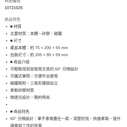
商品編號
信用卡分期付款
10721025
3 期 0 利率 每期
NT$201
21家銀行
商品特色
合作金庫商業銀行
第一商業銀行
超商取貨付款
■ 材質
華南商業銀行
彰化商業銀行
主要材質：本體－矽膠、磁鐵
LINE Pay
上海商業儲蓄銀行
台北富邦商業銀行
國泰世華商業銀行
兆豐國際商業銀行
■ 尺寸
Apple Pay
臺灣中小企業銀行
台中商業銀行
產品本體：約 75 × 200 × 55 mm
匯豐（台灣）商業銀行
華泰商業銀行
包裝尺寸：約 205 × 80 × 59 mm
街口支付
聯邦商業銀行
遠東國際商業銀行
■ 商品介紹
元大商業銀行
永豐商業銀行
悠遊付
可輕鬆找到並取用文具的 60° 分隔設計
玉山商業銀行
星展（台灣）商業銀行
可攜式筆筒，方便外出使用
台新國際商業銀行
中國信託商業銀行
Google Pay
台灣樂天信用卡公司
磁鐵吸附，三角形穩固站立
ATM付款
柔軟矽膠材質
微透光設計，簡約時尚
運送方式
全家取貨付款
■ 商品特色
每筆NT$65，滿NT$999(含以上)免運費
60° 分隔設計：筆不會堆疊在一起，清楚好找、快速拿取，提升
讀書與工作的效率