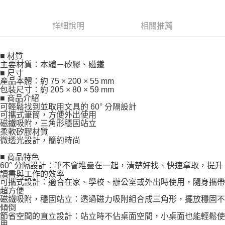
詳細說明
相關推薦
■ 材質
主要材質：本體－矽膠、磁鐵
■ 尺寸
產品本體：約 75 × 200 × 55 mm
包裝尺寸：約 205 × 80 × 59 mm
■ 商品介紹
可輕鬆找到並取用文具的 60° 分隔設計
可攜式筆筒，方便外出使用
磁鐵吸附，三角形穩固站立
柔軟矽膠材質
微透光設計，簡約時尚
■ 商品特色
60° 分隔設計：筆不會堆疊在一起，清楚好找、快速拿取，提升
讀書與工作的效率
可攜式設計：適合在家、學校、辦公室或外出時使用，隨身攜帶
超方便
磁鐵吸附，穩固站立：透過磁力吸附組合成三角形，擺放穩固不
傾倒
節省空間的直立設計：站立時不佔桌面空間，小桌面也能輕鬆使
用