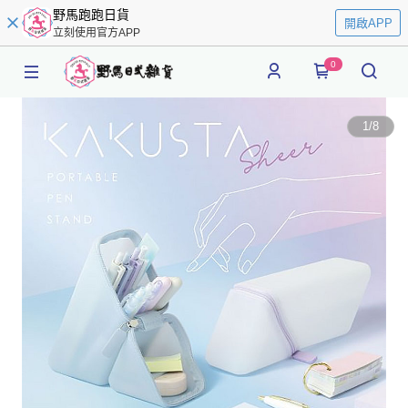
野馬跑跑日貨
開啟APP
立刻使用官方APP
0
1
/
8