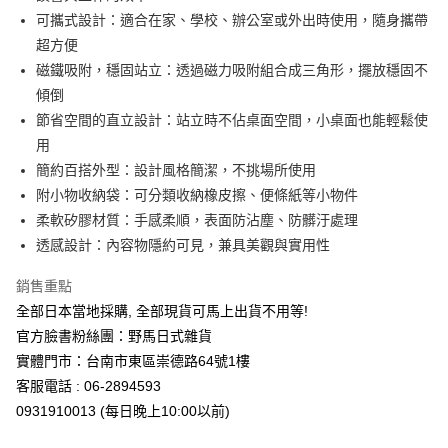
付款後全家取貨
可攜式設計：適合在家、學校、辦公室或外出時使用，隨身攜帶
每筆NT$65，滿NT$999(含以上)免運費
超方便
7-11取貨付款
磁鐵吸附，穩固站立：透過磁力吸附組合成三角形，擺放穩固不
每筆NT$65，滿NT$999(含以上)免運費
傾倒
節省空間的直立設計：站立時不佔桌面空間，小桌面也能輕鬆使
付款後7-11取貨
用
每筆NT$65，滿NT$999(含以上)免運費
簡約百搭外型：設計風格簡潔，不挑場所使用
附小物收納袋：可分類收納橡皮擦、便條紙等小物件
宅配
柔軟矽膠材質：手感柔順，表面防沾塵、防髒汙處理
每筆NT$100，滿NT$999(含以上)免運費
透感設計：內容物隱約可見，兼具美觀與實用性
銷售重點
全部日本當地採購, 全部現貨可馬上出貨不用等!
官方臉書粉絲團：野馬日式雜貨
實體門市：台南市東區崇德路64號1樓
客服電話 : 06-2894593
0931910013 (每日晚上10:00以前)