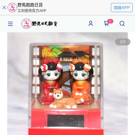
野馬跑跑日貨
開啟APP
立刻使用官方APP
0
1
/
3