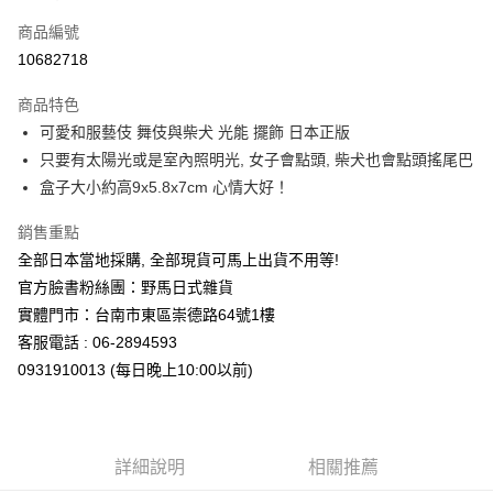
信用卡一次付款
商品編號
信用卡分期付款
10682718
3 期 0 利率 每期
NT$209
21家銀行
商品特色
合作金庫商業銀行
第一商業銀行
超商取貨付款
可愛和服藝伎 舞伎與柴犬 光能 擺飾 日本正版
華南商業銀行
彰化商業銀行
只要有太陽光或是室內照明光, 女子會點頭, 柴犬也會點頭搖尾巴
LINE Pay
上海商業儲蓄銀行
台北富邦商業銀行
國泰世華商業銀行
兆豐國際商業銀行
盒子大小約高9x5.8x7cm 心情大好！
Apple Pay
臺灣中小企業銀行
台中商業銀行
銷售重點
匯豐（台灣）商業銀行
華泰商業銀行
街口支付
聯邦商業銀行
遠東國際商業銀行
全部日本當地採購, 全部現貨可馬上出貨不用等!
元大商業銀行
永豐商業銀行
悠遊付
官方臉書粉絲團：野馬日式雜貨
玉山商業銀行
星展（台灣）商業銀行
實體門市：台南市東區崇德路64號1樓
台新國際商業銀行
中國信託商業銀行
Google Pay
客服電話 : 06-2894593
台灣樂天信用卡公司
ATM付款
0931910013 (每日晚上10:00以前)
運送方式
全家取貨付款
詳細說明
相關推薦
每筆NT$65，滿NT$999(含以上)免運費