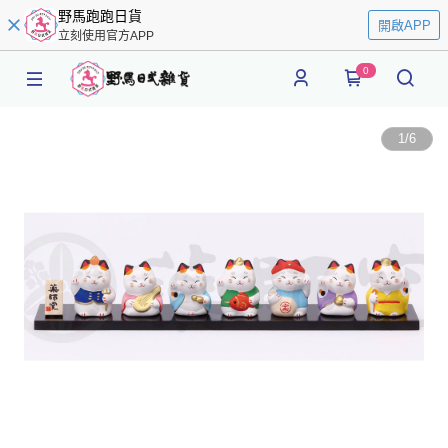
野馬跑跑日貨
開啟APP
立刻使用官方APP
0
1
/
6