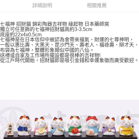
7-11取貨付款
詳細說明
相關推薦
每筆NT$65，滿NT$999(含以上)免運費
付款後7-11取貨
七福神 招財貓 錦彩陶器吉祥物 緣起物 日本藥師窯
獨立可任意飾的七福神招財貓高約3-3.5cm
每筆NT$65，滿NT$999(含以上)免運費
底座約22x4x0.5cm
七福神是在日本信仰中被認為會帶來福氣、財運的七尊神明，
宅配
一般以惠比壽、大黑天、毘沙門天、壽老人、福祿壽、辯才天、
布袋為七福神，整體形象類似中國的八仙。
每筆NT$100，滿NT$999(含以上)免運費
送禮或自家及工作場所擺設都是很棒的吉祥物!
從江戶時代開始，招財貓即是吸引金錢和幸運象徵而廣受歡迎。