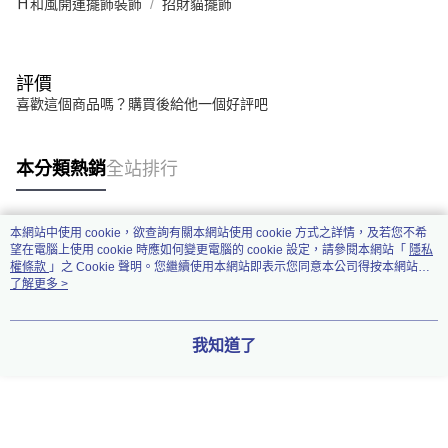
⛩️和風開運擺飾裝飾
招財貓擺飾
評價
喜歡這個商品嗎？購買後給他一個好評吧
本分類熱銷
全站排行
本網站中使用 cookie，欲查詢有關本網站使用 cookie 方式之詳情，及若您不希
熱門標籤
望在電腦上使用 cookie 時應如何變更電腦的 cookie 設定，請參閱本網站「
隱私
權條款
」之 Cookie 聲明。您繼續使用本網站即表示您同意本公司得按本網站使
用條款之 Cookie 聲明使用 cookie。
了解更多 >
我知道了