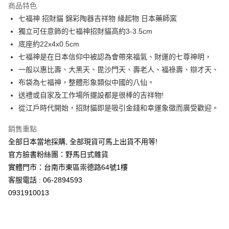
商品特色
合作金庫商業銀行
第一商業銀行
超商取貨付款
七福神 招財貓 錦彩陶器吉祥物 緣起物 日本藥師窯
華南商業銀行
彰化商業銀行
獨立可任意飾的七福神招財貓高約3-3.5cm
LINE Pay
上海商業儲蓄銀行
台北富邦商業銀行
國泰世華商業銀行
兆豐國際商業銀行
底座約22x4x0.5cm
Apple Pay
臺灣中小企業銀行
台中商業銀行
七福神是在日本信仰中被認為會帶來福氣、財運的七尊神明，
匯豐（台灣）商業銀行
華泰商業銀行
一般以惠比壽、大黑天、毘沙門天、壽老人、福祿壽、辯才天、
街口支付
聯邦商業銀行
遠東國際商業銀行
布袋為七福神，整體形象類似中國的八仙。
元大商業銀行
永豐商業銀行
悠遊付
送禮或自家及工作場所擺設都是很棒的吉祥物!
玉山商業銀行
星展（台灣）商業銀行
從江戶時代開始，招財貓即是吸引金錢和幸運象徵而廣受歡迎。
台新國際商業銀行
中國信託商業銀行
Google Pay
台灣樂天信用卡公司
ATM付款
銷售重點
全部日本當地採購, 全部現貨可馬上出貨不用等!
運送方式
官方臉書粉絲團：野馬日式雜貨
實體門市：台南市東區崇德路64號1樓
全家取貨付款
客服電話 : 06-2894593
每筆NT$65，滿NT$999(含以上)免運費
0931910013
付款後全家取貨
每筆NT$65，滿NT$999(含以上)免運費