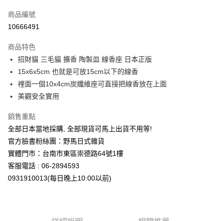
信用卡一次付款
商品編號
信用卡分期付款
10666491
3 期 0 利率 每期
NT$189
21家銀行
商品特色
合作金庫商業銀行
第一商業銀行
超商取貨付款
招財貓 三毛貓 擴香 陶製皿 線香座 日本正版
華南商業銀行
彰化商業銀行
15x6x5cm 也就是可放15cm以下的線香
LINE Pay
上海商業儲蓄銀行
台北富邦商業銀行
國泰世華商業銀行
兆豐國際商業銀行
裡面一個10x4cm炭纖維座可直接把線香放在上面
Apple Pay
臺灣中小企業銀行
台中商業銀行
美觀安全實用
匯豐（台灣）商業銀行
華泰商業銀行
街口支付
聯邦商業銀行
遠東國際商業銀行
銷售重點
元大商業銀行
永豐商業銀行
悠遊付
全部日本當地採購, 全部現貨可馬上出貨不用等!
玉山商業銀行
星展（台灣）商業銀行
官方臉書粉絲團：野馬日式雜貨
台新國際商業銀行
中國信託商業銀行
Google Pay
實體門市：台南市東區崇德路64號1樓
台灣樂天信用卡公司
ATM付款
客服電話 : 06-2894593
0931910013(每日晚上10:00以前)
運送方式
全家取貨付款
每筆NT$65，滿NT$999(含以上)免運費