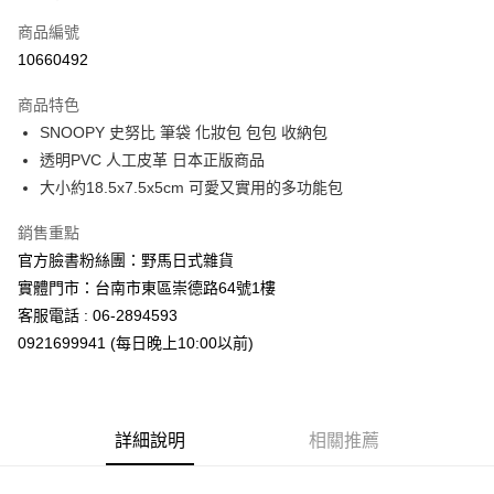
信用卡一次付款
商品編號
信用卡分期付款
10660492
3 期 0 利率 每期
NT$206
21家銀行
商品特色
合作金庫商業銀行
第一商業銀行
超商取貨付款
SNOOPY 史努比 筆袋 化妝包 包包 收納包
華南商業銀行
彰化商業銀行
透明PVC 人工皮革 日本正版商品
LINE Pay
上海商業儲蓄銀行
台北富邦商業銀行
國泰世華商業銀行
兆豐國際商業銀行
大小約18.5x7.5x5cm 可愛又實用的多功能包
Apple Pay
臺灣中小企業銀行
台中商業銀行
銷售重點
匯豐（台灣）商業銀行
華泰商業銀行
街口支付
聯邦商業銀行
遠東國際商業銀行
官方臉書粉絲團：野馬日式雜貨
元大商業銀行
永豐商業銀行
悠遊付
實體門市：台南市東區崇德路64號1樓
玉山商業銀行
星展（台灣）商業銀行
客服電話 : 06-2894593
台新國際商業銀行
中國信託商業銀行
Google Pay
0921699941 (每日晚上10:00以前)
台灣樂天信用卡公司
ATM付款
運送方式
詳細說明
相關推薦
全家取貨付款
每筆NT$65，滿NT$999(含以上)免運費