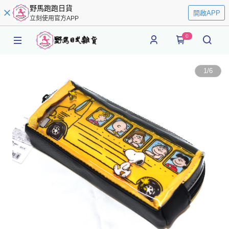
野馬跑跑日貨
開啟APP
立刻使用官方APP
0
1
/
6