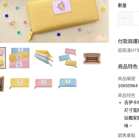
數量
付款與運
超取滿NT$
付款方式
商品特色
信用卡一
商品編號
10650964
信用卡分
商品特色
3 期 
吉伊卡
合作金
尺寸寬
超商取貨
華南商
站獨家
LINE Pay
上海商
味。
國泰世
Apple Pay
銷售重點
臺灣中