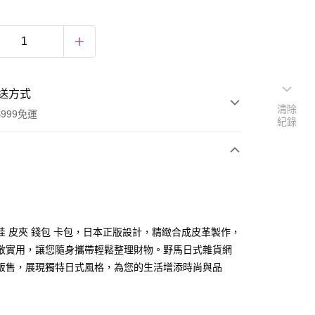
送方式
清除
999免運
紀錄
次付款
期付款
0 利率 每期
NT$386
21家銀行
哇 皮夾 錢包 卡包，日本正版設計，精緻合成皮革製作，
庫商業銀行
第一商業銀行
敞實用，讓您隨身攜帶輕鬆整理財物。野馬日式雜貨網
付款
業銀行
彰化商業銀行
販售，展現獨特日式風格，為您的生活增添時尚與品
業儲蓄銀行
台北富邦商業銀行
華商業銀行
兆豐國際商業銀行
小企業銀行
台中商業銀行