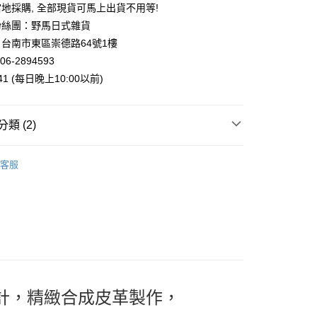
台灣）商業銀行
華泰商業銀行
地採購, 全部現貨可馬上出貨不用等!
業銀行
遠東國際商業銀行
粉絲團：野馬日式雜貨
業銀行
永豐商業銀行
台南市東區崇德路64號1樓
業銀行
星展（台灣）商業銀行
06-2894593
際商業銀行
中國信託商業銀行
y
941 (每日晚上10:00以前)
天信用卡公司
類 (2)
案
Chiikawa｜吉伊卡哇
客服
付款
 | 包包．收納袋
零錢包．卡包．皮夾
5，滿NT$999(含以上)免運費
家取貨
5，滿NT$999(含以上)免運費
付款
5，滿NT$999(含以上)免運費
設計，精緻合成皮革製作，
1取貨