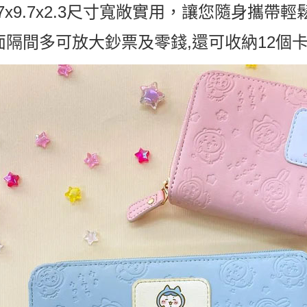
每筆NT$6
.7x9.7x2.3尺寸寬敞實用，讓您隨身攜帶
宅配
面隔間多可放大鈔票及零錢,還可收納12個
每筆NT$1