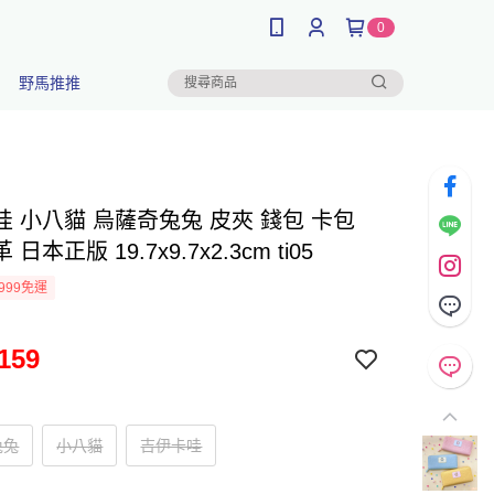
0
野馬推推
哇 小八貓 烏薩奇兔兔 皮夾 錢包 卡包
日本正版 19.7x9.7x2.3cm ti05
999免運
159
兔兔
小八貓
吉伊卡哇