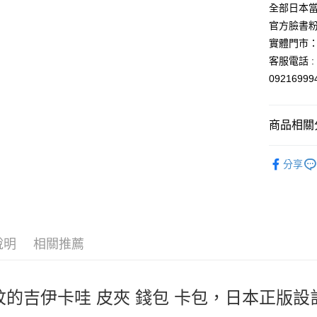
匯豐（
全部日本當
街口支付
聯邦商
官方臉書
元大商
悠遊付
實體門市：
玉山商
客服電話 : 
台新國
Google Pa
0921699
台灣樂
ATM付款
商品相關分
運送方式
依角色圖
分享
全家取貨
👜旅行必備
每筆NT$6
付款後全
每筆NT$6
說明
相關推薦
7-11取貨
每筆NT$6
紋的吉伊卡哇 皮夾 錢包 卡包，日本正版
付款後7-1