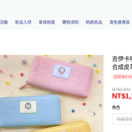
活動
新品入荷
會員制度
購物須知
熱銷商品
湊免運專區
吉伊卡
合成皮革 
超取滿NT$
NT$1,932
NT$1,
角色
烏薩奇