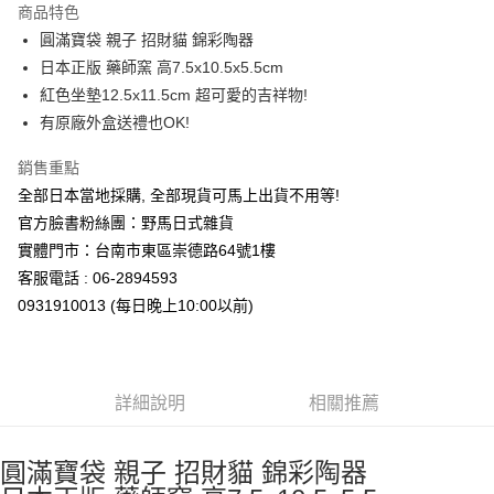
商品特色
合作金庫商業銀行
第一商業銀行
超商取貨付款
圓滿寶袋 親子 招財貓 錦彩陶器
華南商業銀行
彰化商業銀行
日本正版 藥師窯 高7.5x10.5x5.5cm
LINE Pay
上海商業儲蓄銀行
台北富邦商業銀行
國泰世華商業銀行
兆豐國際商業銀行
紅色坐墊12.5x11.5cm 超可愛的吉祥物!
Apple Pay
臺灣中小企業銀行
台中商業銀行
有原廠外盒送禮也OK!
匯豐（台灣）商業銀行
華泰商業銀行
街口支付
聯邦商業銀行
遠東國際商業銀行
銷售重點
元大商業銀行
永豐商業銀行
悠遊付
全部日本當地採購, 全部現貨可馬上出貨不用等!
玉山商業銀行
星展（台灣）商業銀行
官方臉書粉絲團：野馬日式雜貨
台新國際商業銀行
中國信託商業銀行
Google Pay
實體門市：台南市東區崇德路64號1樓
台灣樂天信用卡公司
ATM付款
客服電話 : 06-2894593
0931910013 (每日晚上10:00以前)
運送方式
全家取貨付款
每筆NT$65，滿NT$999(含以上)免運費
詳細說明
相關推薦
付款後全家取貨
每筆NT$65，滿NT$999(含以上)免運費
圓滿寶袋 親子 招財貓 錦彩陶器