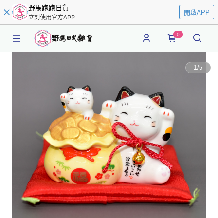
野馬跑跑日貨
開啟APP
立刻使用官方APP
0
1
/
5