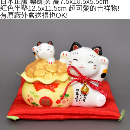
日本正版 藥師窯 高7.5x10.5x5.5cm
7-11取貨付款
紅色坐墊12.5x11.5cm 超可愛的吉祥物!
每筆NT$65，滿NT$999(含以上)免運費
有原廠外盒送禮也OK!
付款後7-11取貨
每筆NT$65，滿NT$999(含以上)免運費
宅配
每筆NT$100，滿NT$999(含以上)免運費