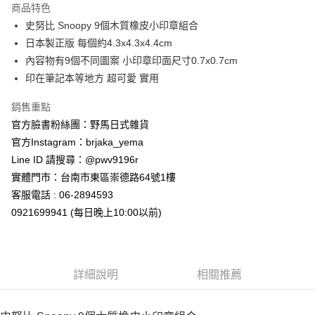
商品特色
合作金庫商業銀行
第一商業銀行
超商取貨付款
史努比 Snoopy 9個木質橡皮小印章組合
華南商業銀行
彰化商業銀行
日本製正版 每個約4.3x4.3x4.4cm
LINE Pay
上海商業儲蓄銀行
台北富邦商業銀行
國泰世華商業銀行
兆豐國際商業銀行
內容物有9個不同圖案 小印章印面尺寸0.7x0.7cm
Apple Pay
臺灣中小企業銀行
台中商業銀行
印在筆記本等地方 超可愛 實用
匯豐（台灣）商業銀行
華泰商業銀行
街口支付
聯邦商業銀行
遠東國際商業銀行
銷售重點
元大商業銀行
永豐商業銀行
悠遊付
官方臉書粉絲團：野馬日式雜貨
玉山商業銀行
星展（台灣）商業銀行
官方Instagram：brjaka_yema
台新國際商業銀行
中國信託商業銀行
Google Pay
Line ID 請搜尋：@pwv9196r
台灣樂天信用卡公司
ATM付款
實體門市：台南市東區崇德路64號1樓
客服電話 : 06-2894593
運送方式
0921699941 (每日晚上10:00以前)
全家取貨付款
每筆NT$65，滿NT$999(含以上)免運費
詳細說明
相關推薦
付款後全家取貨
每筆NT$65，滿NT$999(含以上)免運費