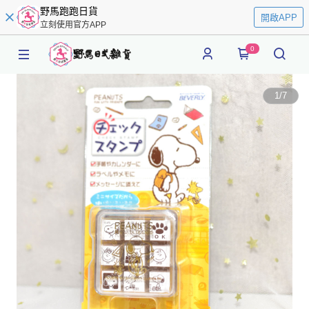
野馬跑跑日貨
開啟APP
立刻使用官方APP
0
1
/
7