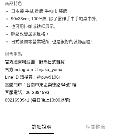
商品特色
合作金庫商業銀行
第一商業銀行
超商取貨付款
日本製 手拭 掛飾 手帕巾 裝飾
華南商業銀行
彰化商業銀行
90x33cm, 100%綿, 除了當作手巾手帕桌巾外,
LINE Pay
上海商業儲蓄銀行
台北富邦商業銀行
國泰世華商業銀行
兆豐國際商業銀行
也可用掛軸或裱框展示,
Apple Pay
臺灣中小企業銀行
台中商業銀行
輕鬆改變居家風格。
匯豐（台灣）商業銀行
華泰商業銀行
日式餐廳等營業場所, 也是很好的裝飾品喔!
街口支付
聯邦商業銀行
遠東國際商業銀行
元大商業銀行
永豐商業銀行
悠遊付
銷售重點
玉山商業銀行
星展（台灣）商業銀行
官方臉書粉絲團：野馬日式雜貨
台新國際商業銀行
中國信託商業銀行
Google Pay
官方Instagram：brjaka_yema
台灣樂天信用卡公司
ATM付款
Line ID 請搜尋：@pwv9196r
實體門市：台南市東區崇德路64號1樓
運送方式
客服電話 : 06-2894593
0921699941 (每日晚上10:00以前)
全家取貨付款
每筆NT$65，滿NT$999(含以上)免運費
付款後全家取貨
詳細說明
相關推薦
每筆NT$65，滿NT$999(含以上)免運費