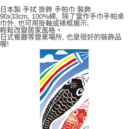
7-11取貨付款
日本製 手拭 掛飾 手帕巾 裝飾
每筆NT$65，滿NT$999(含以上)免運費
90x33cm, 100%綿, 除了當作手巾手帕桌
巾外, 也可用掛軸或裱框展示,
付款後7-11取貨
輕鬆改變居家風格。
每筆NT$65，滿NT$999(含以上)免運費
日式餐廳等營業場所, 也是很好的裝飾品
宅配
喔!
每筆NT$100，滿NT$999(含以上)免運費