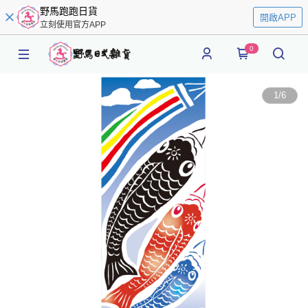
野馬跑跑日貨
開啟APP
立刻使用官方APP
0
1
/
6