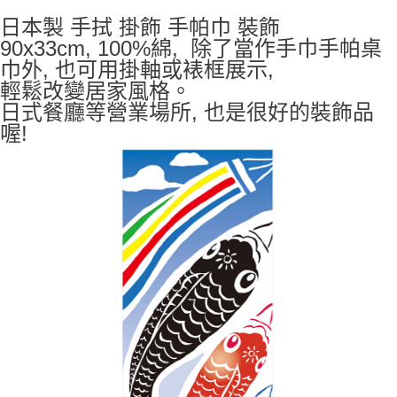
7-11取貨付款
日本製 手拭 掛飾 手帕巾 裝飾
每筆NT$65，滿NT$999(含以上)免運費
90x33cm, 100%綿, 除了當作手巾手帕桌
巾外, 也可用掛軸或裱框展示,
付款後7-11取貨
輕鬆改變居家風格。
每筆NT$65，滿NT$999(含以上)免運費
日式餐廳等營業場所, 也是很好的裝飾品
宅配
喔!
每筆NT$100，滿NT$999(含以上)免運費