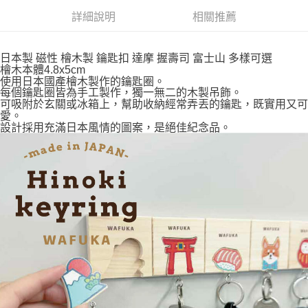
付款後全家取貨
詳細說明
相關推薦
每筆NT$65，滿NT$999(含以上)免運費
7-11取貨付款
日本製 磁性 檜木製 鑰匙扣 達摩 握壽司 富士山 多樣可選
每筆NT$65，滿NT$999(含以上)免運費
檜木本體4.8x5cm
使用日本國產檜木製作的鑰匙圈。
付款後7-11取貨
每個鑰匙圈皆為手工製作，獨一無二的木製吊飾。
可吸附於玄關或冰箱上，幫助收納經常弄丟的鑰匙，既實用又可
每筆NT$65，滿NT$999(含以上)免運費
愛。
設計採用充滿日本風情的圖案，是絕佳紀念品。
宅配
每筆NT$100，滿NT$999(含以上)免運費