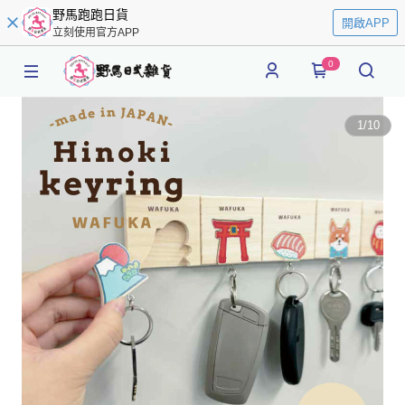
野馬跑跑日貨
開啟APP
立刻使用官方APP
0
1
/
10