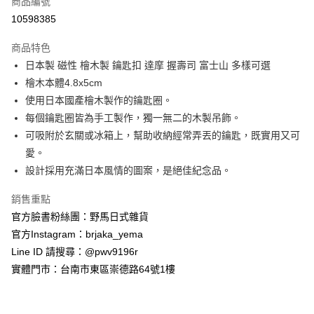
商品編號
信用卡分期付款
10598385
3 期 0 利率 每期
NT$85
21家銀行
商品特色
合作金庫商業銀行
第一商業銀行
超商取貨付款
日本製 磁性 檜木製 鑰匙扣 達摩 握壽司 富士山 多樣可選
華南商業銀行
彰化商業銀行
檜木本體4.8x5cm
LINE Pay
上海商業儲蓄銀行
台北富邦商業銀行
國泰世華商業銀行
兆豐國際商業銀行
使用日本國產檜木製作的鑰匙圈。
Apple Pay
臺灣中小企業銀行
台中商業銀行
每個鑰匙圈皆為手工製作，獨一無二的木製吊飾。
匯豐（台灣）商業銀行
華泰商業銀行
可吸附於玄關或冰箱上，幫助收納經常弄丟的鑰匙，既實用又可
街口支付
聯邦商業銀行
遠東國際商業銀行
愛。
元大商業銀行
永豐商業銀行
悠遊付
設計採用充滿日本風情的圖案，是絕佳紀念品。
玉山商業銀行
星展（台灣）商業銀行
台新國際商業銀行
中國信託商業銀行
Google Pay
銷售重點
台灣樂天信用卡公司
ATM付款
官方臉書粉絲團：野馬日式雜貨
官方Instagram：brjaka_yema
運送方式
Line ID 請搜尋：@pwv9196r
實體門市：台南市東區崇德路64號1樓
全家取貨付款
每筆NT$65，滿NT$999(含以上)免運費