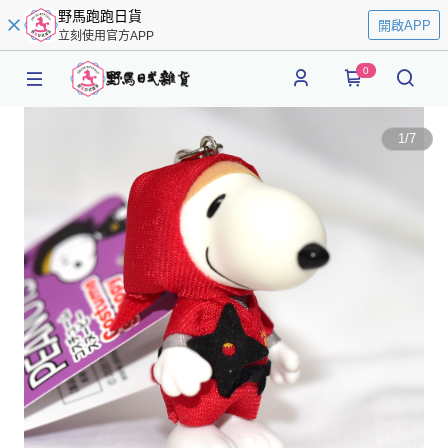
野馬跑跑日貨
開啟APP
立刻使用官方APP
0
1
/
7