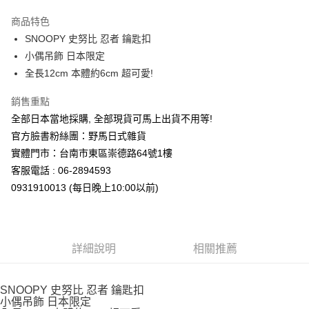
3 期 0 利率 每期
NT$116
21家銀行
商品特色
合作金庫商業銀行
第一商業銀行
超商取貨付款
SNOOPY 史努比 忍者 鑰匙扣
華南商業銀行
彰化商業銀行
小偶吊飾 日本限定
LINE Pay
上海商業儲蓄銀行
台北富邦商業銀行
國泰世華商業銀行
兆豐國際商業銀行
全長12cm 本體約6cm 超可愛!
Apple Pay
臺灣中小企業銀行
台中商業銀行
銷售重點
匯豐（台灣）商業銀行
華泰商業銀行
街口支付
聯邦商業銀行
遠東國際商業銀行
全部日本當地採購, 全部現貨可馬上出貨不用等!
元大商業銀行
永豐商業銀行
悠遊付
官方臉書粉絲團：野馬日式雜貨
玉山商業銀行
星展（台灣）商業銀行
實體門市：台南市東區崇德路64號1樓
台新國際商業銀行
中國信託商業銀行
Google Pay
客服電話 : 06-2894593
台灣樂天信用卡公司
ATM付款
0931910013 (每日晚上10:00以前)
運送方式
全家取貨付款
詳細說明
相關推薦
每筆NT$65，滿NT$999(含以上)免運費
付款後全家取貨
SNOOPY 史努比 忍者 鑰匙扣
小偶吊飾 日本限定
每筆NT$65，滿NT$999(含以上)免運費