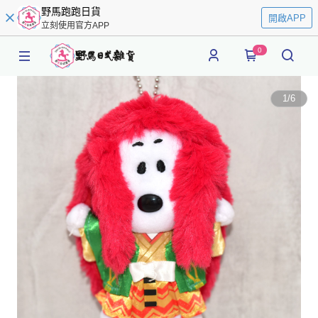
野馬跑跑日貨
開啟APP
立刻使用官方APP
0
1
/
6