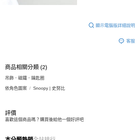
顯示電腦版詳細說明
客服
商品相關分類 (2)
吊飾．磁鐵．鑰匙圈
依角色圖案
Snoopy | 史努比
評價
喜歡這個商品嗎？購買後給他一個好評吧
本分類熱銷
全站排行