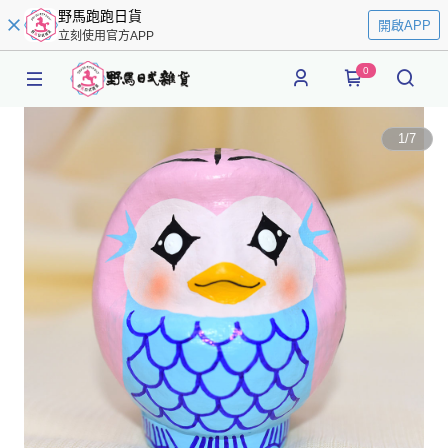
野馬跑跑日貨
開啟APP
立刻使用官方APP
0
1
/
7