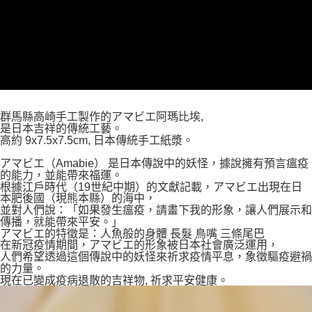
群馬縣高崎手工製作的アマビエ阿瑪比埃,
是日本吉祥的傳統工藝。
高約 9x7.5x7.5cm, 日本傳統手工紙漿。
アマビエ（Amabie） 是日本傳說中的妖怪，據說擁有預言瘟疫
的能力，並能帶來福運。
根據江戶時代（19世紀中期）的文獻記載，アマビエ出現在日
本肥後國（現熊本縣）的海中，
並對人們說：「如果發生瘟疫，請畫下我的形象，讓人們展示和
傳播，就能帶來平安。」
アマビエ的特徵是：人魚般的身體 長髮 鳥嘴 三條尾巴
在新冠疫情期間，アマビエ的形象被日本社會廣泛運用，
人們希望透過這個傳說中的妖怪來祈求疫情平息，象徵驅疫避禍
的力量。
現在已變成疫病退散的吉祥物, 祈求平安健康。