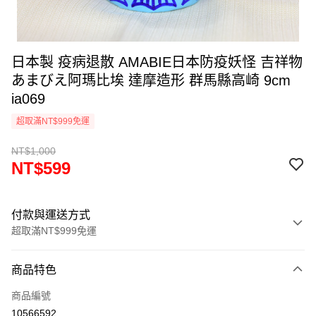
日本製 疫病退散 AMABIE日本防疫妖怪 吉祥物
あまびえ阿瑪比埃 達摩造形 群馬縣高崎 9cm
ia069
超取滿NT$999免運
NT$1,000
NT$599
付款與運送方式
超取滿NT$999免運
付款方式
商品特色
信用卡一次付款
商品編號
信用卡分期付款
10566592