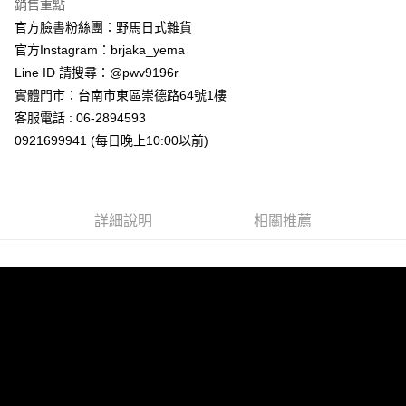
每筆NT$65，滿NT$999(含以上)免運費
銷售重點
官方臉書粉絲團：野馬日式雜貨
7-11取貨付款
官方Instagram：brjaka_yema
每筆NT$65，滿NT$999(含以上)免運費
Line ID 請搜尋：@pwv9196r
付款後7-11取貨
實體門市：台南市東區崇德路64號1樓
每筆NT$65，滿NT$999(含以上)免運費
客服電話 : 06-2894593
0921699941 (每日晚上10:00以前)
宅配
每筆NT$100，滿NT$999(含以上)免運費
詳細說明
相關推薦