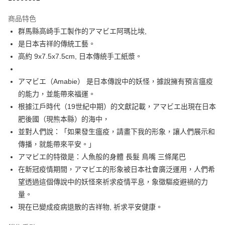
3 期 0 利率 每期
NT$199
21家銀行
商品特色
合作金庫商業銀行
第一商業銀行
超商取貨付款
群馬縣高崎手工製作的アマビエ阿瑪比埃,
華南商業銀行
彰化商業銀行
是日本吉祥的傳統工藝。
LINE Pay
上海商業儲蓄銀行
台北富邦商業銀行
國泰世華商業銀行
兆豐國際商業銀行
高約 9x7.5x7.5cm, 日本傳統手工紙漿。
Apple Pay
臺灣中小企業銀行
台中商業銀行
匯豐（台灣）商業銀行
華泰商業銀行
アマビエ（Amabie） 是日本傳說中的妖怪，據說擁有預言瘟疫
街口支付
聯邦商業銀行
遠東國際商業銀行
的能力，並能帶來福運。
元大商業銀行
永豐商業銀行
悠遊付
根據江戶時代（19世紀中期）的文獻記載，アマビエ出現在日本
玉山商業銀行
星展（台灣）商業銀行
肥後國（現熊本縣）的海中，
台新國際商業銀行
中國信託商業銀行
Google Pay
台灣樂天信用卡公司
並對人們說：「如果發生瘟疫，請畫下我的形象，讓人們展示和
ATM付款
傳播，就能帶來平安。」
アマビエ的特徵是：人魚般的身體 長髮 鳥嘴 三條尾巴
運送方式
在新冠疫情期間，アマビエ的形象被日本社會廣泛運用，人們希
全家取貨付款
望透過這個傳說中的妖怪來祈求疫情平息，象徵驅疫避禍的力
每筆NT$65，滿NT$999(含以上)免運費
量。
現在已變成疫病退散的吉祥物, 祈求平安健康。
付款後全家取貨