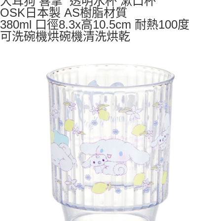
大耳狗 喜拿 透明水杯 漱口杯
OSK日本製 AS樹脂材質
7-11取貨付款
380ml 口徑8.3x高10.5cm 耐熱100度
每筆NT$65，滿NT$999(含以上)免運費
可洗碗機烘碗機清洗烘乾
付款後7-11取貨
每筆NT$65，滿NT$999(含以上)免運費
宅配
每筆NT$100，滿NT$999(含以上)免運費