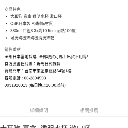
3 期 0 利率 每期
NT$76
21家銀行
商品特色
合作金庫商業銀行
第一商業銀行
超商取貨付款
大耳狗 喜拿 透明水杯 漱口杯
華南商業銀行
彰化商業銀行
OSK日本製 AS樹脂材質
LINE Pay
上海商業儲蓄銀行
台北富邦商業銀行
國泰世華商業銀行
兆豐國際商業銀行
380ml 口徑8.3x高10.5cm 耐熱100度
Apple Pay
臺灣中小企業銀行
台中商業銀行
可洗碗機烘碗機清洗烘乾
匯豐（台灣）商業銀行
華泰商業銀行
街口支付
聯邦商業銀行
遠東國際商業銀行
銷售重點
元大商業銀行
永豐商業銀行
悠遊付
全部日本當地採購, 全部現貨可馬上出貨不用等!
玉山商業銀行
星展（台灣）商業銀行
官方臉書粉絲團：野馬日式雜貨
台新國際商業銀行
中國信託商業銀行
Google Pay
實體門市：台南市東區崇德路64號1樓
台灣樂天信用卡公司
ATM付款
客服電話 : 06-2894593
0931910013 (每日晚上10:00以前)
運送方式
全家取貨付款
每筆NT$65，滿NT$999(含以上)免運費
詳細說明
相關推薦
付款後全家取貨
每筆NT$65，滿NT$999(含以上)免運費