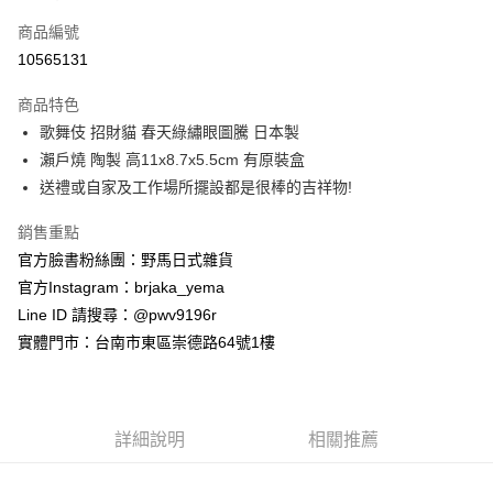
信用卡一次付款
商品編號
信用卡分期付款
10565131
3 期 0 利率 每期
NT$205
21家銀行
商品特色
合作金庫商業銀行
第一商業銀行
超商取貨付款
歌舞伎 招財貓 春天綠繡眼圖騰 日本製
華南商業銀行
彰化商業銀行
瀨戶燒 陶製 高11x8.7x5.5cm 有原裝盒
LINE Pay
上海商業儲蓄銀行
台北富邦商業銀行
國泰世華商業銀行
兆豐國際商業銀行
送禮或自家及工作場所擺設都是很棒的吉祥物!
Apple Pay
臺灣中小企業銀行
台中商業銀行
銷售重點
匯豐（台灣）商業銀行
華泰商業銀行
街口支付
聯邦商業銀行
遠東國際商業銀行
官方臉書粉絲團：野馬日式雜貨
元大商業銀行
永豐商業銀行
悠遊付
官方Instagram：brjaka_yema
玉山商業銀行
星展（台灣）商業銀行
Line ID 請搜尋：@pwv9196r
台新國際商業銀行
中國信託商業銀行
Google Pay
實體門市：台南市東區崇德路64號1樓
台灣樂天信用卡公司
ATM付款
運送方式
詳細說明
相關推薦
全家取貨付款
每筆NT$65，滿NT$999(含以上)免運費