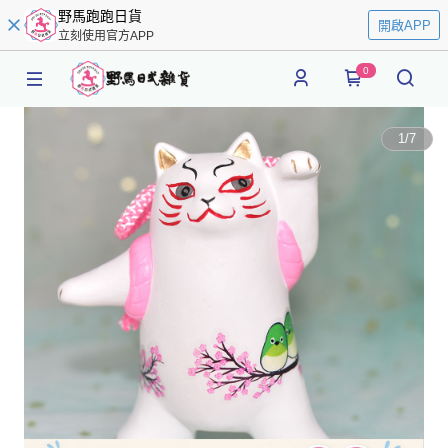
野馬跑跑日貨
開啟APP
立刻使用官方APP
0
1
/
7