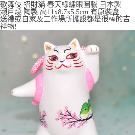
歌舞伎 招財貓 春天綠繡眼圖騰 日本製
付款後全家取貨
瀨戶燒 陶製 高11x8.7x5.5cm 有原裝盒
送禮或自家及工作場所擺設都是很棒的吉
每筆NT$65，滿NT$999(含以上)免運費
祥物!
7-11取貨付款
每筆NT$65，滿NT$999(含以上)免運費
付款後7-11取貨
每筆NT$65，滿NT$999(含以上)免運費
宅配
每筆NT$100，滿NT$999(含以上)免運費