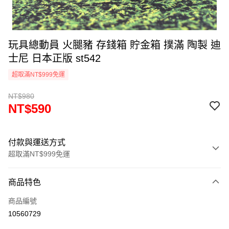
玩具總動員 火腿豬 存錢箱 貯金箱 撲滿 陶製 迪
士尼 日本正版 st542
超取滿NT$999免運
NT$980
NT$590
付款與運送方式
超取滿NT$999免運
付款方式
商品特色
信用卡一次付款
商品編號
信用卡分期付款
10560729
3 期 0 利率 每期
NT$196
21家銀行