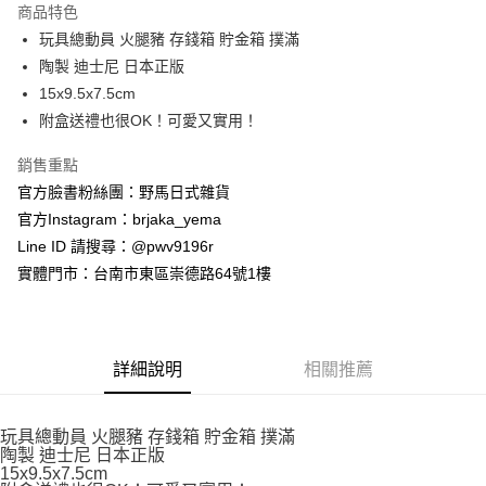
商品特色
合作金庫商業銀行
第一商業銀行
超商取貨付款
玩具總動員 火腿豬 存錢箱 貯金箱 撲滿
華南商業銀行
彰化商業銀行
陶製 迪士尼 日本正版
LINE Pay
上海商業儲蓄銀行
台北富邦商業銀行
國泰世華商業銀行
兆豐國際商業銀行
15x9.5x7.5cm
Apple Pay
臺灣中小企業銀行
台中商業銀行
附盒送禮也很OK！可愛又實用！
匯豐（台灣）商業銀行
華泰商業銀行
街口支付
聯邦商業銀行
遠東國際商業銀行
銷售重點
元大商業銀行
永豐商業銀行
悠遊付
官方臉書粉絲團：野馬日式雜貨
玉山商業銀行
星展（台灣）商業銀行
官方Instagram：brjaka_yema
台新國際商業銀行
中國信託商業銀行
Google Pay
Line ID 請搜尋：@pwv9196r
台灣樂天信用卡公司
ATM付款
實體門市：台南市東區崇德路64號1樓
運送方式
全家取貨付款
詳細說明
相關推薦
每筆NT$65，滿NT$999(含以上)免運費
付款後全家取貨
玩具總動員 火腿豬 存錢箱 貯金箱 撲滿
陶製 迪士尼 日本正版
每筆NT$65，滿NT$999(含以上)免運費
15x9.5x7.5cm