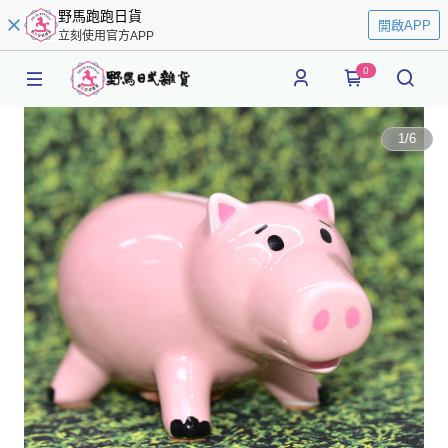
野馬跑跑日貨
開啟APP
立刻使用官方APP
0
1
/
6