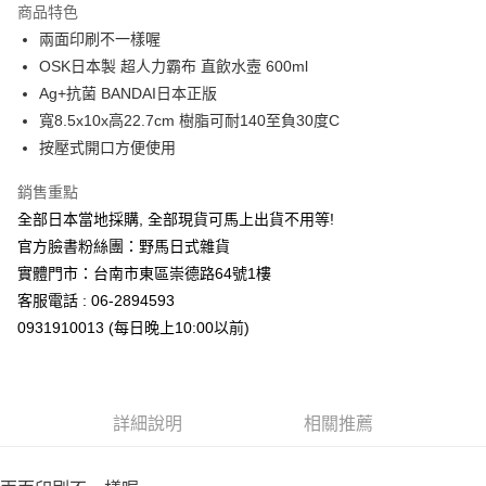
商品特色
合作金庫商業銀行
第一商業銀行
超商取貨付款
兩面印刷不一樣喔
華南商業銀行
彰化商業銀行
OSK日本製 超人力霸布 直飲水壼 600ml
LINE Pay
上海商業儲蓄銀行
台北富邦商業銀行
國泰世華商業銀行
兆豐國際商業銀行
Ag+抗菌 BANDAI日本正版
Apple Pay
臺灣中小企業銀行
台中商業銀行
寬8.5x10x高22.7cm 樹脂可耐140至負30度C
匯豐（台灣）商業銀行
華泰商業銀行
按壓式開口方便使用
街口支付
聯邦商業銀行
遠東國際商業銀行
元大商業銀行
永豐商業銀行
悠遊付
銷售重點
玉山商業銀行
星展（台灣）商業銀行
全部日本當地採購, 全部現貨可馬上出貨不用等!
台新國際商業銀行
中國信託商業銀行
Google Pay
官方臉書粉絲團：野馬日式雜貨
台灣樂天信用卡公司
ATM付款
實體門市：台南市東區崇德路64號1樓
客服電話 : 06-2894593
運送方式
0931910013 (每日晚上10:00以前)
全家取貨付款
每筆NT$65，滿NT$999(含以上)免運費
詳細說明
相關推薦
付款後全家取貨
每筆NT$65，滿NT$999(含以上)免運費