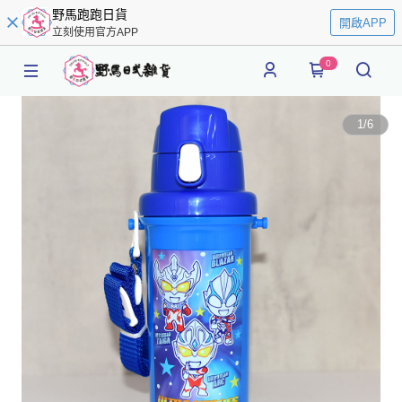
野馬跑跑日貨
開啟APP
立刻使用官方APP
0
1
/
6