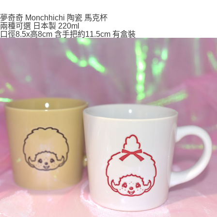
付款後全家取貨
每筆NT$65，滿NT$999(含以上)免運費
夢奇奇 Monchhichi 陶瓷 馬克杯
兩種可選 日本製 220ml
7-11取貨付款
口徑8.5x高8cm 含手把約11.5cm 有盒裝
每筆NT$65，滿NT$999(含以上)免運費
付款後7-11取貨
每筆NT$65，滿NT$999(含以上)免運費
宅配
每筆NT$100，滿NT$999(含以上)免運費