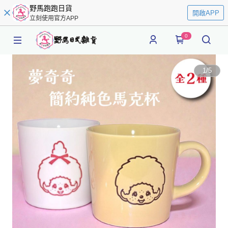
野馬跑跑日貨
開啟APP
立刻使用官方APP
0
1
/
5