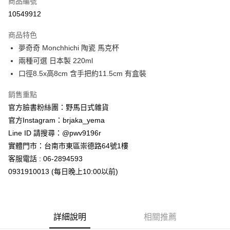
商品編號
信用卡分期付款
10549912
3 期 0 利率 每期
NT$141
21家銀行
商品特色
合作金庫商業銀行
第一商業銀行
超商取貨付款
夢奇奇 Monchhichi 陶瓷 馬克杯
華南商業銀行
彰化商業銀行
兩種可選 日本製 220ml
LINE Pay
上海商業儲蓄銀行
台北富邦商業銀行
國泰世華商業銀行
兆豐國際商業銀行
口徑8.5x高8cm 含手把約11.5cm 有盒裝
Apple Pay
臺灣中小企業銀行
台中商業銀行
銷售重點
匯豐（台灣）商業銀行
華泰商業銀行
街口支付
聯邦商業銀行
遠東國際商業銀行
官方臉書粉絲團：野馬日式雜貨
元大商業銀行
永豐商業銀行
悠遊付
官方Instagram：brjaka_yema
玉山商業銀行
星展（台灣）商業銀行
Line ID 請搜尋：@pwv9196r
台新國際商業銀行
中國信託商業銀行
Google Pay
實體門市：台南市東區崇德路64號1樓
台灣樂天信用卡公司
ATM付款
客服電話 : 06-2894593
0931910013 (每日晚上10:00以前)
運送方式
全家取貨付款
每筆NT$65，滿NT$999(含以上)免運費
詳細說明
相關推薦