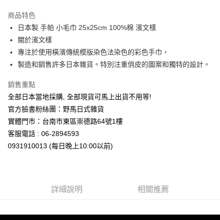
3 期 0 利率 每期
NT$61
21家銀行
商品特色
合作金庫商業銀行
第一商業銀行
超商取貨付款
日本製 手帕 小毛巾 25x25cm 100%棉 濱文樣
華南商業銀行
彰化商業銀行
關於濱文樣
LINE Pay
上海商業儲蓄銀行
台北富邦商業銀行
國泰世華商業銀行
兆豐國際商業銀行
專注於使用橫濱傳統模版染色法染色的彩色手巾，
Apple Pay
臺灣中小企業銀行
台中商業銀行
製造和銷售許多日本雜貨。特別注重俏皮的圖案和獨特的設計。
匯豐（台灣）商業銀行
華泰商業銀行
街口支付
聯邦商業銀行
遠東國際商業銀行
銷售重點
元大商業銀行
永豐商業銀行
悠遊付
全部日本當地採購, 全部現貨可馬上出貨不用等!
玉山商業銀行
星展（台灣）商業銀行
官方臉書粉絲團：野馬日式雜貨
台新國際商業銀行
中國信託商業銀行
Google Pay
實體門市：台南市東區崇德路64號1樓
台灣樂天信用卡公司
ATM付款
客服電話 : 06-2894593
0931910013 (每日晚上10:00以前)
運送方式
全家取貨付款
每筆NT$65，滿NT$999(含以上)免運費
詳細說明
相關推薦
付款後全家取貨
每筆NT$65，滿NT$999(含以上)免運費