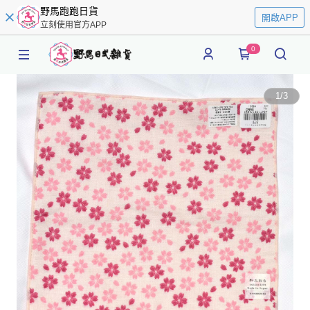
野馬跑跑日貨
開啟APP
立刻使用官方APP
0
1
/
3