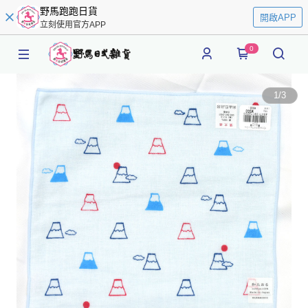
野馬跑跑日貨
開啟APP
立刻使用官方APP
0
1
/
3